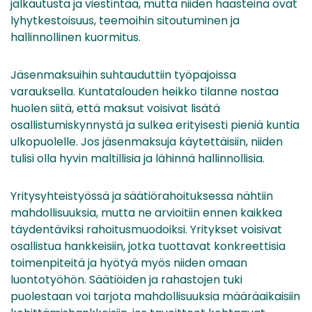
jalkautusta ja viestintää, mutta niiden haasteina ovat
lyhytkestoisuus, teemoihin sitoutuminen ja
hallinnollinen kuormitus.
Jäsenmaksuihin suhtauduttiin työpajoissa
varauksella. Kuntatalouden heikko tilanne nostaa
huolen siitä, että maksut voisivat lisätä
osallistumiskynnystä ja sulkea erityisesti pieniä kuntia
ulkopuolelle. Jos jäsenmaksuja käytettäisiin, niiden
tulisi olla hyvin maltillisia ja lähinnä hallinnollisia.
Yritysyhteistyössä ja säätiörahoituksessa nähtiin
mahdollisuuksia, mutta ne arvioitiin ennen kaikkea
täydentäviksi rahoitusmuodoiksi. Yritykset voisivat
osallistua hankkeisiin, jotka tuottavat konkreettisia
toimenpiteitä ja hyötyä myös niiden omaan
luontotyöhön. Säätiöiden ja rahastojen tuki
puolestaan voi tarjota mahdollisuuksia määräaikaisiin