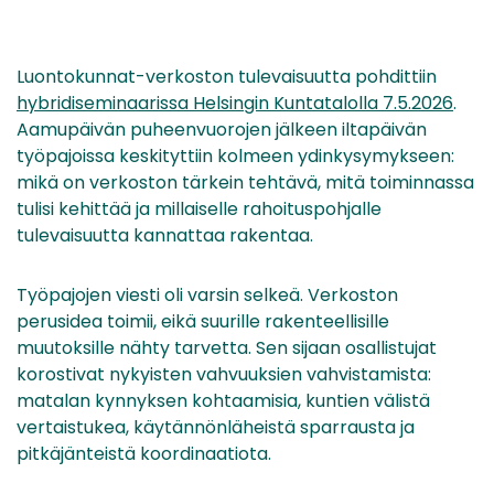
Luontokunnat-verkoston tulevaisuutta pohdittiin
hybridiseminaarissa Helsingin Kuntatalolla 7.5.2026
.
Aamupäivän puheenvuorojen jälkeen iltapäivän
työpajoissa keskityttiin kolmeen ydinkysymykseen:
mikä on verkoston tärkein tehtävä, mitä toiminnassa
tulisi kehittää ja millaiselle rahoituspohjalle
tulevaisuutta kannattaa rakentaa.
Työpajojen viesti oli varsin selkeä. Verkoston
perusidea toimii, eikä suurille rakenteellisille
muutoksille nähty tarvetta. Sen sijaan osallistujat
korostivat nykyisten vahvuuksien vahvistamista:
matalan kynnyksen kohtaamisia, kuntien välistä
vertaistukea, käytännönläheistä sparrausta ja
pitkäjänteistä koordinaatiota.