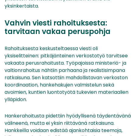
yksinkertaista.
Vahvin viesti rahoituksesta:
tarvitaan vakaa peruspohja
Rahoituksesta keskusteltaessa viesti oli
yksiselitteinen: pitkäjänteinen verkostotyö tarvitsee
vakaata perusrahoitusta. Työpajoissa ministeriö- ja
valtionrahoitus nähtiin parhaana ja realistisimpana
ratkaisuna. Sen katsottiin mahdollistavan verkoston
koordinaation, hankehakujen valmistelun sekä
avoimien, kuntien luontotyötä tukevien materiaalien
ylläpidon.
Hankerahoitusta pidettiin hyödyllisenä täydentävänä
välineenä, mutta ei yksin riittävänä ratkaisuna.
Hankkeilla voidaan edistää ajankohtaisia teemoja,