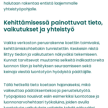
halutaan rakentaa entistä laajemmalle
yhteistyöpohjalle.
Kehittämisessä painottuvat tieto,
vaikutukset ja yhteistyö
Vaikka verkoston perusrakenne koettiin toimivaksi,
kehittämiskohteitakin tunnistettiin. Keskeisin niistä
liittyy tiedon ja vaikutusten näkyväksi tekemiseen.
Kunnat tarvitsevat muutamia selkeitä indikaattoreita
luonnon tilan ja kehityksen seuraamiseen sekä
keinoja viestiä luontotyön hyödyistä päättäjille.
Tällä hetkellä tieto koetaan hajanaiseksi, mikä
vaikeuttaa päätöksentekoa ja perustelutyötä.
Työpajoissa nousivat esiin esimerkiksi luontotase ja
luonnonarvohehtaari työkaluina, joiden avulla
luontotyön vaikutuksia voitaisiin tehdä näkyväksi