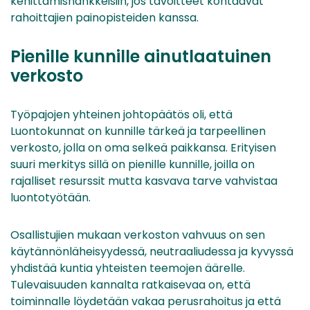
kehittämishankkeisiin, jos tavoitteet kohtaavat
rahoittajien painopisteiden kanssa.
Pienille kunnille ainutlaatuinen
verkosto
Työpajojen yhteinen johtopäätös oli, että
Luontokunnat on kunnille tärkeä ja tarpeellinen
verkosto, jolla on oma selkeä paikkansa. Erityisen
suuri merkitys sillä on pienille kunnille, joilla on
rajalliset resurssit mutta kasvava tarve vahvistaa
luontotyötään.
Osallistujien mukaan verkoston vahvuus on sen
käytännönläheisyydessä, neutraaliudessa ja kyvyssä
yhdistää kuntia yhteisten teemojen äärelle.
Tulevaisuuden kannalta ratkaisevaa on, että
toiminnalle löydetään vakaa perusrahoitus ja että