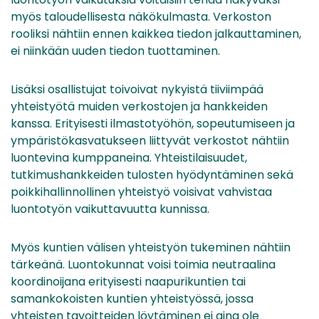
myös taloudellisesta näkökulmasta. Verkoston
rooliksi nähtiin ennen kaikkea tiedon jalkauttaminen,
ei niinkään uuden tiedon tuottaminen.
Lisäksi osallistujat toivoivat nykyistä tiiviimpää
yhteistyötä muiden verkostojen ja hankkeiden
kanssa. Erityisesti ilmastotyöhön, sopeutumiseen ja
ympäristökasvatukseen liittyvät verkostot nähtiin
luontevina kumppaneina. Yhteistilaisuudet,
tutkimushankkeiden tulosten hyödyntäminen sekä
poikkihallinnollinen yhteistyö voisivat vahvistaa
luontotyön vaikuttavuutta kunnissa.
Myös kuntien välisen yhteistyön tukeminen nähtiin
tärkeänä. Luontokunnat voisi toimia neutraalina
koordinoijana erityisesti naapurikuntien tai
samankokoisten kuntien yhteistyössä, jossa
yhteisten tavoitteiden löytäminen ei aina ole