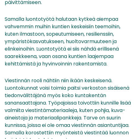
päivittämiseen.
Samalla luontotyötä halutaan kytkeä aiempaa
vahvemmin muihin kuntien keskeisiin teemoihin,
kuten ilmastoon, sopeutumiseen, resilienssiin,
ympäristökasvatukseen, huoltovarmuuteen ja
elinkeinoihin. Luontotyötä ei siis nähdä erillisenä
saarekkeena, vaan osana kuntien laajempaa
kehittämistä ja hyvinvoinnin rakentamista.
Viestinnän rooli nähtiin niin ikään keskeisenä.
Luontokunnat voisi toimia paitsi verkoston sisäisenä
tiedonvälittäjänä myös koko kuntakentän
sanansaattajana. Työpajoissa toivottiin kunnille lisää
valmiita viestintämateriaaleja, kuten pohjia, kuva-
aineistoja ja materiaalipankkeja. Tarve on suurin
kunnissa, joissa ei ole omaa viestinnän asiantuntijaa.
Samalla korostettiin myönteistä viestintää luonnon