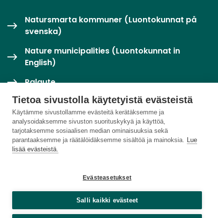
Natursmarta kommuner (Luontokunnat på
svenska)
Nature municipalities (Luontokunnat in
English)
Palaute
Tietoa sivustolla käytetyistä evästeistä
Twitter / X
Käytämme sivustollamme evästeitä kerätäksemme ja
analysoidaksemme sivuston suorituskykyä ja käyttöä,
Luontoloikka-palvelu
tarjotaksemme sosiaalisen median ominaisuuksia sekä
parantaaksemme ja räätälöidäksemme sisältöä ja mainoksia.
Lue
lisää evästeistä.
Evästeasetukset
Salli kaikki evästeet