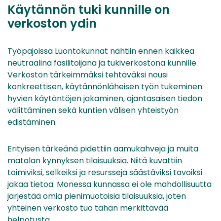
Käytännön tuki kunnille on
verkoston ydin
Työpajoissa Luontokunnat nähtiin ennen kaikkea
neutraalina fasilitoijana ja tukiverkostona kunnille.
Verkoston tärkeimmäksi tehtäväksi nousi
konkreettisen, käytännönläheisen työn tukeminen:
hyvien käytäntöjen jakaminen, ajantasaisen tiedon
välittäminen sekä kuntien välisen yhteistyön
edistäminen.
Erityisen tärkeänä pidettiin aamukahveja ja muita
matalan kynnyksen tilaisuuksia. Niitä kuvattiin
toimiviksi, selkeiksi ja resursseja säästäviksi tavoiksi
jakaa tietoa. Monessa kunnassa ei ole mahdollisuutta
järjestää omia pienimuotoisia tilaisuuksia, joten
yhteinen verkosto tuo tähän merkittävää
helpotusta.