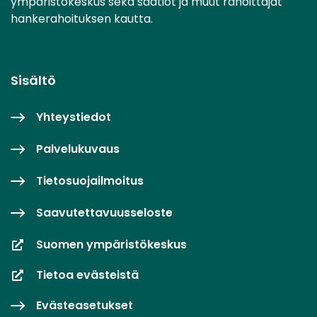
ympäristökeskus sekä säätiöt ja muut rahoittajat
hankerahoituksen kautta.
Sisältö
Yhteystiedot
Palvelukuvaus
Tietosuojailmoitus
Saavutettavuusseloste
Suomen ympäristökeskus
Tietoa evästeistä
Evästeasetukset