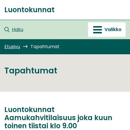
Siirry
Luontokunnat
sisältöön
Etusivu
Haku
Valikko
Etusivu
Tapahtumat
Tapahtumat
Luontokunnat
Aamukahvitilaisuus joka kuun
toinen tiistai klo 9.00