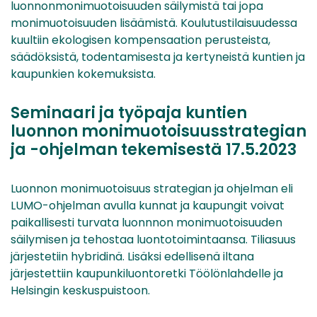
luonnonmonimuotoisuuden säilymistä tai jopa
monimuotoisuuden lisäämistä. Koulutustilaisuudessa
kuultiin ekologisen kompensaation perusteista,
säädöksistä, todentamisesta ja kertyneistä kuntien ja
kaupunkien kokemuksista.
Seminaari ja työpaja kuntien
luonnon monimuotoisuusstrategian
ja -ohjelman tekemisestä 17.5.2023
Luonnon monimuotoisuus strategian ja ohjelman eli
LUMO-ohjelman avulla kunnat ja kaupungit voivat
paikallisesti turvata luonnnon monimuotoisuuden
säilymisen ja tehostaa luontotoimintaansa. Tiliasuus
järjestetiin hybridinä. Lisäksi edellisenä iltana
järjestettiin kaupunkiluontoretki Töölönlahdelle ja
Helsingin keskuspuistoon.