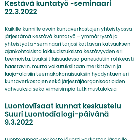
Kestävä kuntatyö -seminaari
22.3.2022
Kaikille kunnille avoin kuntaverkostojen yhteistyössä
järjestämä Kestävä kuntatyö – ymmärrystä ja
yhteistyötä -seminaari tarjosi kattavan katsauksen
ajankohtaisista lakiuudistuksista kestävyyden eri
teemoista. Lisäksi tilaisuudessa paneudutiin rohkeasti
haastaviin, mutta vaikutuksiltaan merkittäviin ja
laaja-alaisiin teemakokonaisuuksiin hyödyntäen eri
kuntaverkostojen sekä järjestäjäorganisaatioiden
vahvuuksia sekä viimeisimpiä tutkimustuloksia.
Luontoviisaat kunnat keskustelu
Suuri Luontodialogi-päivänä
9.3.2022
Luontokunnat-verkosto järjesti verkoston jäsenille