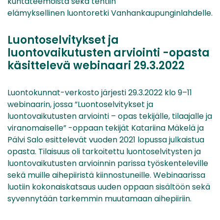
kuntateemoista sekä tehtiin
elämyksellinen luontoretki Vanhankaupunginlahdelle.
Luontoselvitykset ja
luontovaikutusten arviointi -opasta
käsittelevä webinaari 29.3.2022
Luontokunnat-verkosto järjesti 29.3.2022 klo 9–11
webinaarin, jossa ”Luontoselvitykset ja
luontovaikutusten arviointi – opas tekijälle, tilaajalle ja
viranomaiselle” -oppaan tekijät Katariina Mäkelä ja
Pälvi Salo esittelevät vuoden 2021 lopussa julkaistua
opasta. Tilaisuus oli tarkoitettu luontoselvitysten ja
luontovaikutusten arvioinnin parissa työskenteleville
sekä muille aihepiiristä kiinnostuneille. Webinaarissa
luotiin kokonaiskatsaus uuden oppaan sisältöön sekä
syvennytään tarkemmin muutamaan aihepiiriin.