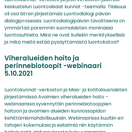
keskustelun Luontoviisaat kunnat -teemalla. Tilaisuus
oli osa Sitran järjestämää Luontodialogi päivän
dialogiprosessia. Luontodialogipäivän tavoitteena on
ymmärtää paremmin suomalaisten moninaisia
luontosuhteita. Miksi ne ovat kullekin merkityksellisiä
ja mikä meitä estää pysäyttämästä luontokatoa?
Viheralueiden hoito ja
perinnebiotoopit -webinaari
5.10.2021
Luontokunnat-verkoston ja Maa- ja kotitalousnaisten
järjestämässä Avoimien viheralueiden hoito –
webinaarissa syvennyttiin perinnebiotooppien
hoitoon ja avoimien alueiden kunnossapidon
kehittämismahdollisuuksiin. Webinaarissa kuultiin eri
tahojen kokemuksia ja esitelmiä niin käytännön