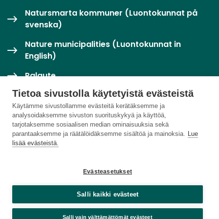
Natursmarta kommuner (Luontokunnat på
svenska)
Nature municipalities (Luontokunnat in
English)
Palaute
Tietoa sivustolla käytetyistä evästeistä
Twitter / X
Käytämme sivustollamme evästeitä kerätäksemme ja
analysoidaksemme sivuston suorituskykyä ja käyttöä,
Luontoloikka-palvelu
tarjotaksemme sosiaalisen median ominaisuuksia sekä
parantaaksemme ja räätälöidäksemme sisältöä ja mainoksia.
Lue
lisää evästeistä.
Evästeasetukset
Salli kaikki evästeet
Salli vain välttämättömät evästeet