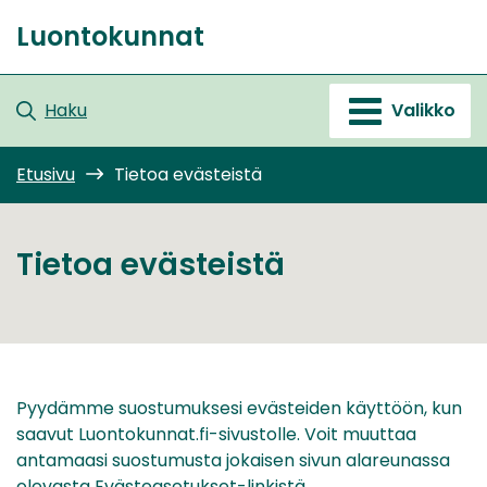
Siirry
Luontokunnat
sisältöön
Etusivu
Haku
Valikko
Etusivu
Tietoa evästeistä
Tietoa evästeistä
Pyydämme suostumuksesi evästeiden käyttöön, kun
saavut Luontokunnat.fi-sivustolle. Voit muuttaa
antamaasi suostumusta jokaisen sivun alareunassa
olevasta Evästeasetukset-linkistä.