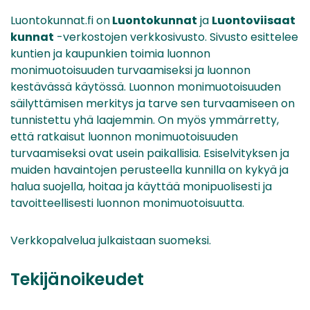
Luontokunnat.fi on
Luontokunnat
ja
Luontoviisaat
kunnat
-verkostojen verkkosivusto. Sivusto esittelee
kuntien ja kaupunkien toimia luonnon
monimuotoisuuden turvaamiseksi ja luonnon
kestävässä käytössä. Luonnon monimuotoisuuden
säilyttämisen merkitys ja tarve sen turvaamiseen on
tunnistettu yhä laajemmin. On myös ymmärretty,
että ratkaisut luonnon monimuotoisuuden
turvaamiseksi ovat usein paikallisia. Esiselvityksen ja
muiden havaintojen perusteella kunnilla on kykyä ja
halua suojella, hoitaa ja käyttää monipuolisesti ja
tavoitteellisesti luonnon monimuotoisuutta.
Verkkopalvelua julkaistaan suomeksi.
Tekijänoikeudet