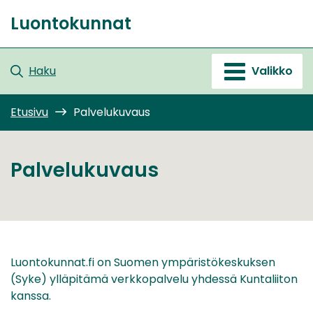
Siirry
Luontokunnat
sisältöön
Etusivu
Haku
Valikko
Etusivu
Palvelukuvaus
Palvelukuvaus
Luontokunnat.fi on Suomen ympäristökeskuksen
(Syke) ylläpitämä verkkopalvelu yhdessä Kuntaliiton
kanssa.