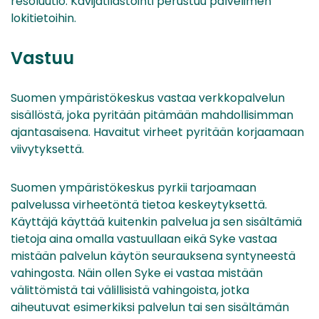
resoluutio. Kävijätilastointi perustuu palvelimen
lokitietoihin.
Vastuu
Suomen ympäristökeskus vastaa verkkopalvelun
sisällöstä, joka pyritään pitämään mahdollisimman
ajantasaisena. Havaitut virheet pyritään korjaamaan
viivytyksettä.
Suomen ympäristökeskus pyrkii tarjoamaan
palvelussa virheetöntä tietoa keskeytyksettä.
Käyttäjä käyttää kuitenkin palvelua ja sen sisältämiä
tietoja aina omalla vastuullaan eikä Syke vastaa
mistään palvelun käytön seurauksena syntyneestä
vahingosta. Näin ollen Syke ei vastaa mistään
välittömistä tai välillisistä vahingoista, jotka
aiheutuvat esimerkiksi palvelun tai sen sisältämän