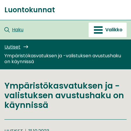
Siirry
Luontokunnat
sisältöön
Etusivu
Haku
Valikko
Uutiset
Ympäristökasvatuksen ja -valistuksen avustushaku
on käynnissä
Ympäristökasvatuksen ja -
valistuksen avustushaku on
käynnissä