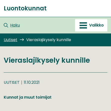
Siirry
Luontokunnat
sisältöön
Etusivu
Haku
Valikko
Uutiset
Vieraslajikysely kunnille
Vieraslajikysely kunnille
UUTISET
11.10.2021
Kunnat ja muut toimijat