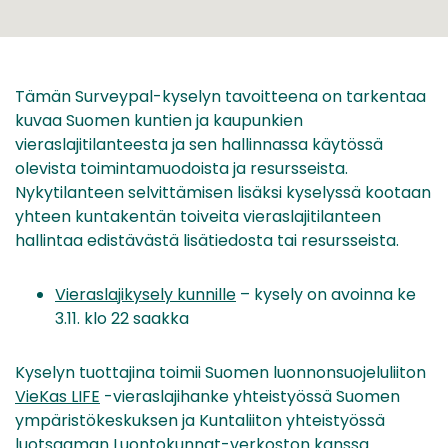
Tämän Surveypal-kyselyn tavoitteena on tarkentaa
kuvaa Suomen kuntien ja kaupunkien
vieraslajitilanteesta ja sen hallinnassa käytössä
olevista toimintamuodoista ja resursseista.
Nykytilanteen selvittämisen lisäksi kyselyssä kootaan
yhteen kuntakentän toiveita vieraslajitilanteen
hallintaa edistävästä lisätiedosta tai resursseista.
Vieraslajikysely kunnille
– kysely on avoinna ke
3.11. klo 22 saakka
Kyselyn tuottajina toimii Suomen luonnonsuojeluliiton
VieKas LIFE
-vieraslajihanke yhteistyössä Suomen
ympäristökeskuksen ja Kuntaliiton yhteistyössä
luotsaaman Luontokunnat-verkoston kanssa.