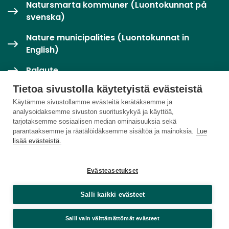
Natursmarta kommuner (Luontokunnat på
svenska)
Nature municipalities (Luontokunnat in
English)
Palaute
Tietoa sivustolla käytetyistä evästeistä
Twitter / X
Käytämme sivustollamme evästeitä kerätäksemme ja
analysoidaksemme sivuston suorituskykyä ja käyttöä,
Luontoloikka-palvelu
tarjotaksemme sosiaalisen median ominaisuuksia sekä
parantaaksemme ja räätälöidäksemme sisältöä ja mainoksia.
Lue
lisää evästeistä.
Evästeasetukset
Salli kaikki evästeet
Salli vain välttämättömät evästeet