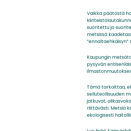
Vaikka päätöstä hoi
kiinteistölautakunn
suoritettu ja suorit
metsissä kaadetaan 
”ennaltaehkäisyn” 
Kaupungin metsätal
pysyvän entisenla
ilmastonmuutoksen 
Tämä tarkoittaa, e
selluteollisuuden m
jatkuvat, alikasvok
riittävästi. Metsiä k
ekologisesti haitalli
Lue lisää Aamulehde