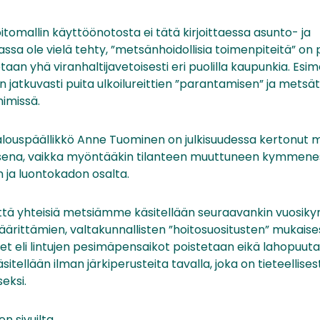
tomallin käyttöönotosta ei tätä kirjoittaessa asunto- ja
assa ole vielä tehty, ”metsänhoidollisia toimenpiteitä” on 
etaan yhä viranhaltijavetoisesti eri puolilla kaupunkia. Esi
jatkuvasti puita ulkoilureittien ”parantamisen” ja metsä
nimissä.
ouspäällikkö Anne Tuominen on julkisuudessa kertonut m
isena, vaikka myöntääkin tilanteen muuttuneen kymmen
ja luontokadon osalta.
ttä yhteisiä metsiämme käsitellään seuraavankin vuosi
äärittämien, valtakunnallisten ”hoitosuositusten” mukaise
set eli lintujen pesimäpensaikot poistetaan eikä lahopuuta
äsitellään ilman järkiperusteita tavalla, joka on tieteellises
seksi.
n sivuilta