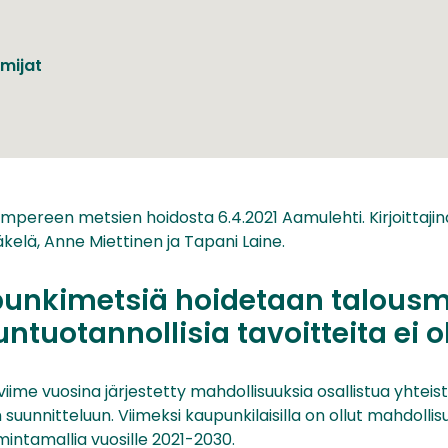
imijat
Tampereen metsien hoidosta 6.4.2021 Aamulehti. Kirjoittaji
äkelä, Anne Miettinen ja Tapani Laine.
punkimetsiä hoidetaan talousm
ntuotannollisia tavoitteita ei o
viime vuosina järjestetty mahdollisuuksia osallistua yht
n suunnitteluun. Viimeksi kaupunkilaisilla on ollut mahdol
intamallia vuosille 2021-2030.