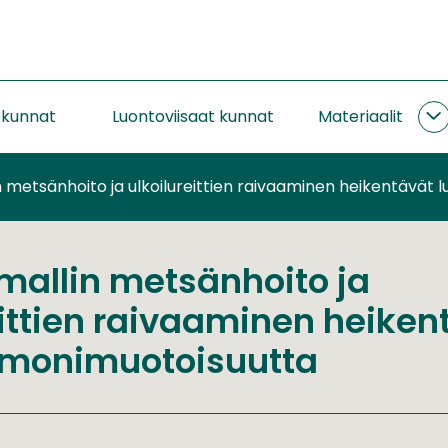
okunnat
Luontoviisaat kunnat
Materiaalit
M
a
 metsänhoito ja ulkoilureittien raivaaminen heikentävät
allin metsänhoito ja
eittien raivaaminen heiken
 monimuotoisuutta