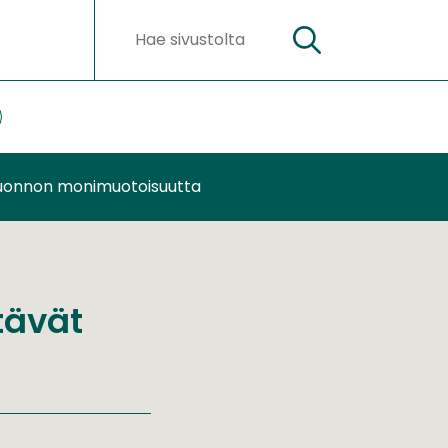
Hae
Hakusanat
ateriaalit
lasivut
 luonnon monimuotoisuutta
tävät