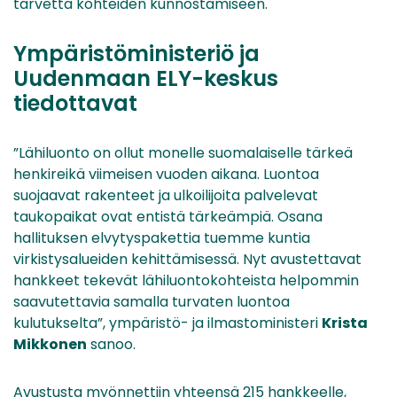
tarvetta kohteiden kunnostamiseen.
Ympäristöministeriö ja
Uudenmaan ELY-keskus
tiedottavat
”Lähiluonto on ollut monelle suomalaiselle tärkeä
henkireikä viimeisen vuoden aikana. Luontoa
suojaavat rakenteet ja ulkoilijoita palvelevat
taukopaikat ovat entistä tärkeämpiä. Osana
hallituksen elvytyspakettia tuemme kuntia
virkistysalueiden kehittämisessä. Nyt avustettavat
hankkeet tekevät lähiluontokohteista helpommin
saavutettavia samalla turvaten luontoa
kulutukselta”, ympäristö- ja ilmastoministeri
Krista
Mikkonen
sanoo.
Avustusta myönnettiin yhteensä 215 hankkeelle,