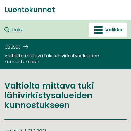
Siirry
Luontokunnat
sisältöön
Etusivu
Haku
Valikko
Uutiset
Valtiolta mittava tuki lähivirkistysalueiden
kunnostukseen
Valtiolta mittava tuki
lähivirkistysalueiden
kunnostukseen