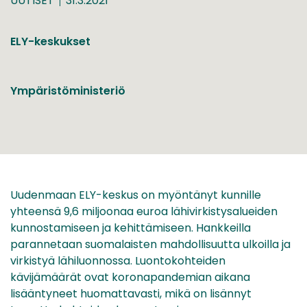
UUTISET
31.3.2021
ELY-keskukset
Ympäristöministeriö
Uudenmaan ELY-keskus on myöntänyt kunnille
yhteensä 9,6 miljoonaa euroa lähivirkistysalueiden
kunnostamiseen ja kehittämiseen. Hankkeilla
parannetaan suomalaisten mahdollisuutta ulkoilla ja
virkistyä lähiluonnossa. Luontokohteiden
kävijämäärät ovat koronapandemian aikana
lisääntyneet huomattavasti, mikä on lisännyt