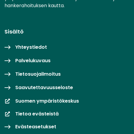
hankerahoituksen kautta.
Sisältö
Yhteystiedot
Palvelukuvaus
Tietosuojailmoitus
Saavutettavuusseloste
Suomen ympäristökeskus
Tietoa evästeistä
Evästeasetukset