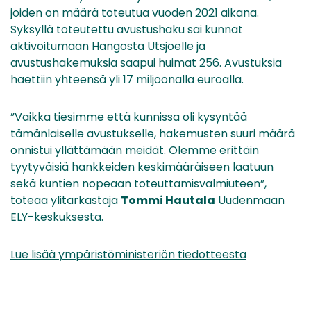
joiden on määrä toteutua vuoden 2021 aikana.
Syksyllä toteutettu avustushaku sai kunnat
aktivoitumaan Hangosta Utsjoelle ja
avustushakemuksia saapui huimat 256. Avustuksia
haettiin yhteensä yli 17 miljoonalla euroalla.
”Vaikka tiesimme että kunnissa oli kysyntää
tämänlaiselle avustukselle, hakemusten suuri määrä
onnistui yllättämään meidät. Olemme erittäin
tyytyväisiä hankkeiden keskimääräiseen laatuun
sekä kuntien nopeaan toteuttamisvalmiuteen”,
toteaa ylitarkastaja
Tommi Hautala
Uudenmaan
ELY-keskuksesta.
Lue lisää ympäristöministeriön tiedotteesta