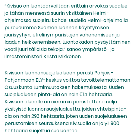
”Kivisuo on luontoarvoiltaan erittäin arvokas suoalue
ja tähän mennessä suurin yksittäinen Helmi-
ohjelmassa suojeltu kohde. Uudella Helmi-ohjelmalla
pureudumme Suomen luonnon köyhtymisen
juurisyyhyn, eli elinympäristöjen vähenemiseen ja
laadun heikkenemiseen. Luontokadon pysäyttäminen
vaatii juuri tällaisia tekoja,” sanoo ympäristö- ja
ilmastoministeri Krista Mikkonen.
Kivisuon luonnonsuojelualueen perusti Pohjois-
Pohjanmaan ELY-keskus voittoa tavoittelemattoman
Osuuskunta Lumimuutoksen hakemuksesta. Uuden
suojelualueen pinta-ala on noin 614 hehtaaria.
Kivisuon alueelle on aiemmin perustettuna neljä
yksityistä luonnonsuojelualuetta, joiden yhteispinta-
ala on noin 293 hehtaaria, joten uuden suojelualueen
perustamisen seurauksena Kivisuolla on jo yli 900
hehtaaria suojeltua suoluontoa.