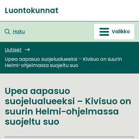
Siirry
Luontokunnat
sisältöön
Etusivu
Haku
Valikko
Uutiset
Upea aapasuo suojelualueeksi – Kivisuo on suurin
Helmi-ohjelmassa suojeltu suo
Upea aapasuo
suojelualueeksi – Kivisuo on
suurin Helmi-ohjelmassa
suojeltu suo