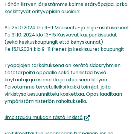
Tähän liittyen järjestämme kolme etätyöpajaa, jotka
keskittyvät erityyppisiin alueisiin:
Pe 25.10.2024 klo 9–11 Maaseutu- ja haja-asutusalueet
To 31.10. 2024 klo 13–15 Kasvavat kaupunkiseudut
(sekä keskuskaupungit että kehyskunnat)
Pe 15.11.2024 klo 9–11 Pienet ja keskisuuret kaupungit
Työpajojen tarkoituksena on kerätä sidosryhmien
tietotarpeita oppaalle sekä tunnistaa hyviä
käytäntöjä ja esimerkkejä aiheeseen liittyen.
Toivotamme tervetulleiksi kaikki toimijat, joita
virkistysaluesuunnittelu koskettaa. Opas laaditaan
ympäristöministeriön rahoituksella.
(siirryt
Ilmoittaudu mukaan tästä linkistä
toiseen
palveluun)
Voit ilmoittautua useampaan työpajaan, jos ne