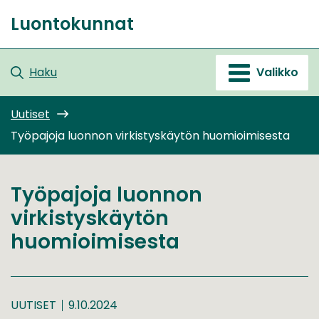
Siirry
Luontokunnat
sisältöön
Etusivu
Haku
Valikko
Uutiset
Työpajoja luonnon virkistyskäytön huomioimisesta
Työpajoja luonnon
virkistyskäytön
huomioimisesta
UUTISET
9.10.2024