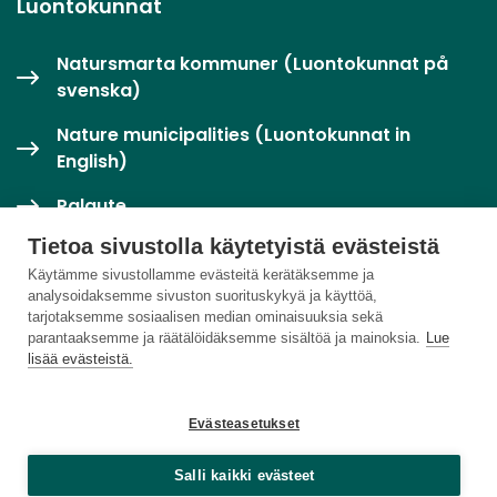
Luontokunnat
Natursmarta kommuner (Luontokunnat på
svenska)
Nature municipalities (Luontokunnat in
English)
Palaute
Tietoa sivustolla käytetyistä evästeistä
Twitter / X
Käytämme sivustollamme evästeitä kerätäksemme ja
analysoidaksemme sivuston suorituskykyä ja käyttöä,
Luontoloikka-palvelu
tarjotaksemme sosiaalisen median ominaisuuksia sekä
parantaaksemme ja räätälöidäksemme sisältöä ja mainoksia.
Lue
lisää evästeistä.
Evästeasetukset
Salli kaikki evästeet