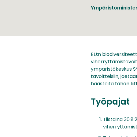
Ympäristöminister
EU:n biodiversiteet
viherryttämistavoi
ympäristökeskus SYK
tavoitteisiin, jaet
haasteita tähän liit
Työpajat
Tiistaina 30.8
viherryttämista