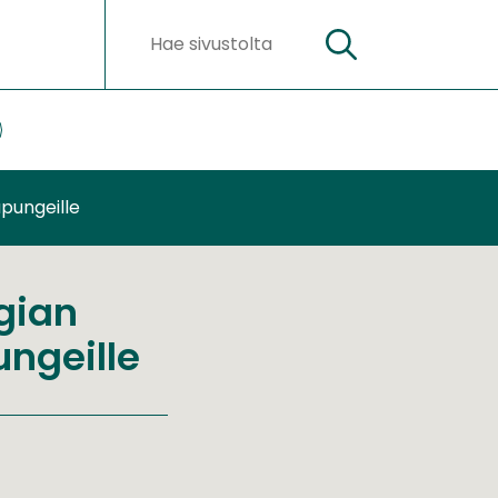
Hae
Hakusanat
ateriaalit
lasivut
upungeille
egian
ungeille