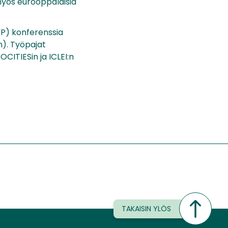
myös eurooppalaisia
SP) konferenssia
n). Työpajat
CITIESin ja ICLEI:n
TAKAISIN YLÖS