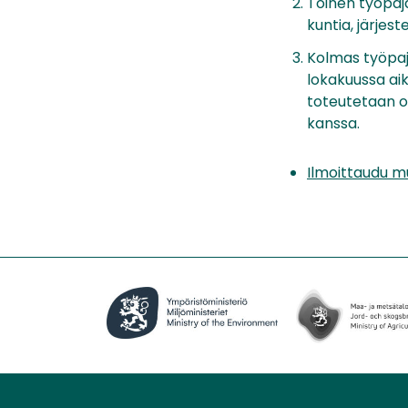
Toinen työpaj
kuntia, järjes
Kolmas työpaj
lokakuussa ai
toteutetaan o
kanssa.
Ilmoittaudu 