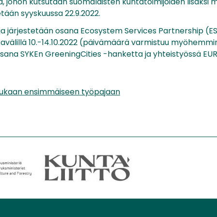
a, johon kutsutaan suomalaisten kuntatoimijoiden lisäksi 
tetään syyskuussa 22.9.2022.
a järjestetään osana Ecosystem Services Partnership (E
kavälillä 10.-14.10.2022 (päivämäärä varmistuu myöhemmi
sana SYKEn GreeningCities -hanketta ja yhteistyössä EURO
mukaan ensimmäiseen työpajaan