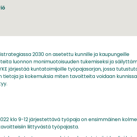
iö
tistrategiassa 2030 on asetettu kunnille ja kaupungeille
tteita luonnon monimuotoisuuden tukemiseksi ja säilyttä
E järjestää kuntatoimijoille työpajasarjan, jossa tutustut
aan tietoja ja kokemuksia miten tavoitteita voidaan kunnissa
tyy.
.2022 klo 9-12 järjestettävä työpaja on ensimmäinen kolm
voitteisiin liittyvästä työpajasta.