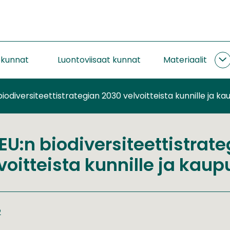
okunnat
Luontoviisaat kunnat
Materiaalit
M
a
iodiversiteettistrategian 2030 velvoitteista kunnille ja ka
EU:n biodiversiteettistrat
voitteista kunnille ja kaup
2