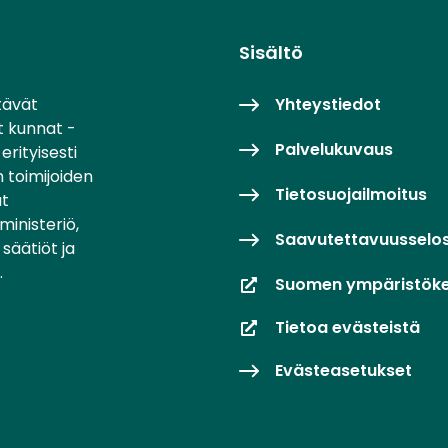
Sisältö
tävät
Yhteystiedot
t kunnat -
Palvelukuvaus
erityisesti
 toimijoiden
Tietosuojailmoitus
at
inisteriö,
Saavutettavuusselo
säätiöt ja
.
Suomen ympäristök
Tietoa evästeistä
Evästeasetukset