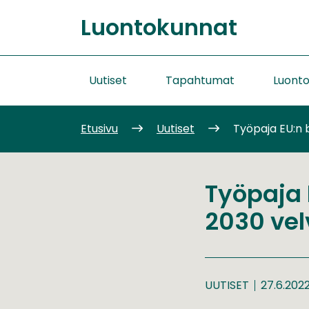
Siirry
Luontokunnat
sisältöön
Etusivu
Uutiset
Tapahtumat
Luont
Etusivu
Uutiset
Työpaja EU:n b
Työpaja 
2030 vel
UUTISET
27.6.202