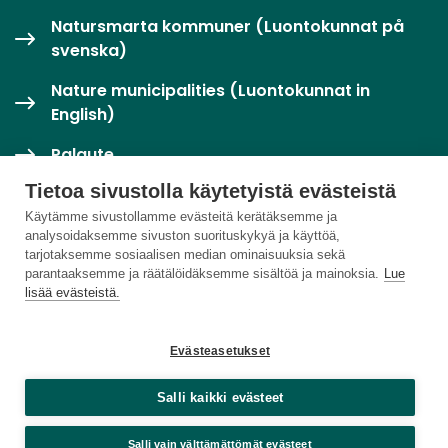
Natursmarta kommuner (Luontokunnat på
svenska)
Nature municipalities (Luontokunnat in
English)
Palaute
Tietoa sivustolla käytetyistä evästeistä
Twitter / X
Käytämme sivustollamme evästeitä kerätäksemme ja
analysoidaksemme sivuston suorituskykyä ja käyttöä,
Luontoloikka-palvelu
tarjotaksemme sosiaalisen median ominaisuuksia sekä
parantaaksemme ja räätälöidäksemme sisältöä ja mainoksia.
Lue
lisää evästeistä.
Evästeasetukset
Salli kaikki evästeet
Salli vain välttämättömät evästeet