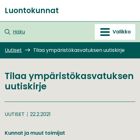
Siirry
Luontokunnat
sisältöön
Etusivu
Haku
Valikko
Uutiset
Tilaa ympäristökasvatuksen uutiskirje
Tilaa ympäristökasvatuksen
uutiskirje
UUTISET
22.2.2021
Kunnat ja muut toimijat