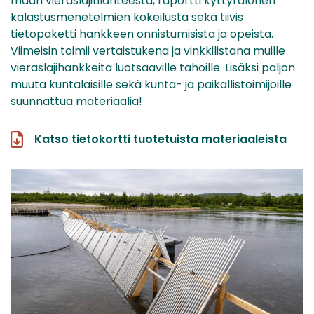
maan vieraslajitilanteesta, raportti kyttyrälohen
kalastusmenetelmien kokeilusta sekä tiivis
tietopaketti hankkeen onnistumisista ja opeista.
Viimeisin toimii vertaistukena ja vinkkilistana muille
vieraslajihankkeita luotsaaville tahoille. Lisäksi paljon
muuta kuntalaisille sekä kunta- ja paikallistoimijoille
suunnattua materiaalia!
Katso tietokortti tuotetuista materiaaleista