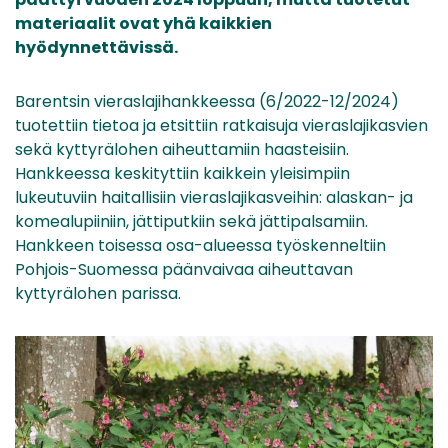
materiaalit ovat yhä kaikkien
hyödynnettävissä.
Barentsin vieraslajihankkeessa (6/2022-12/2024)
tuotettiin tietoa ja etsittiin ratkaisuja vieraslajikasvien
sekä kyttyrälohen aiheuttamiin haasteisiin.
Hankkeessa keskityttiin kaikkein yleisimpiin
lukeutuviin haitallisiin vieraslajikasveihin: alaskan- ja
komealupiiniin, jättiputkiin sekä jättipalsamiin.
Hankkeen toisessa osa-alueessa työskenneltiin
Pohjois-Suomessa päänvaivaa aiheuttavan
kyttyrälohen parissa.