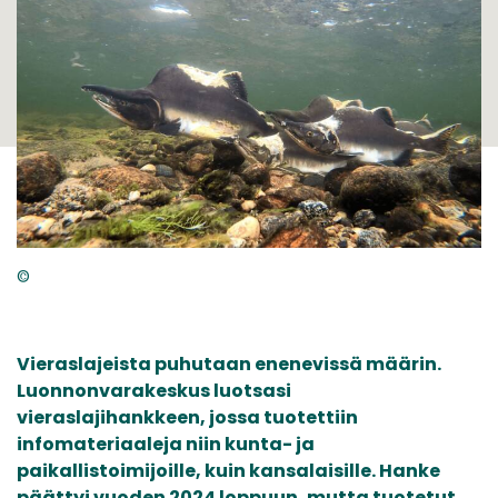
©
Vieraslajeista puhutaan enenevissä määrin.
Luonnonvarakeskus luotsasi
vieraslajihankkeen, jossa tuotettiin
infomateriaaleja niin kunta- ja
paikallistoimijoille, kuin kansalaisille. Hanke
päättyi vuoden 2024 loppuun, mutta tuotetut