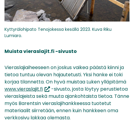
Kyttyrälohipato Tenojokessa kesällä 2023. Kuva Riku
Lumiaro.
Muista vieraslajit.fi -sivusto
Vieraslajiaiheeseen on joskus vaikea päästä kiinni ja
tietoa tuntuu olevan hajautetusti. Yksi hanke ei toki
korjaa tilannetta. On hyvä muistaa Luken ylläpitämä
(siirryt
www.vieraslajit.fi
-sivusto, josta löytyy perustietoa
toiseen
vieraslajeista sekä muuta ajankohtaista tietoa. Tänne
palveluun)
myös Barentsin vieraslajihankkeessa tuotetut
materiaalit siirretään, ennen kuin hankkeen oma
verkkosivu lakkaa olemasta.