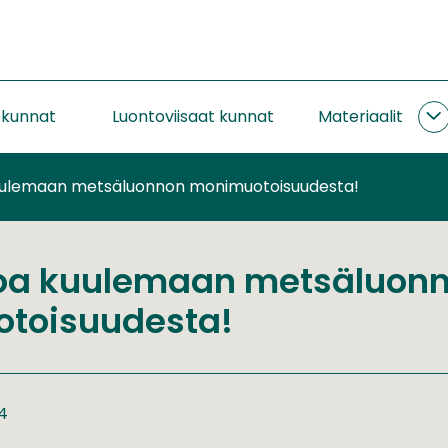
okunnat
Luontoviisaat kunnat
Materiaalit
M
a
uulemaan metsäluonnon monimuotoisuudesta!
loa kuulemaan metsäluon
toisuudesta!
24