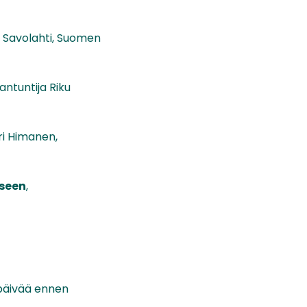
ko Savolahti, Suomen
iantuntija Riku
tri Himanen,
kseen
,
e päivää ennen