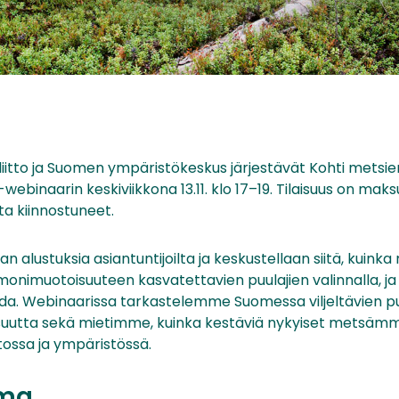
liitto ja Suomen ympäristökeskus järjestävät Kohti metsie
ebinaarin keskiviikkona 13.11. klo 17–19. Tilaisuus on ma
sta kiinnostuneet.
an alustuksia asiantuntijoilta ja keskustellaan siitä, kuin
onimuotoisuuteen kasvatettavien puulajien valinnalla, ja 
da. Webinaarissa tarkastelemme Suomessa viljeltävien puu
aisuutta sekä mietimme, kuinka kestäviä nykyiset metsäm
ossa ja ympäristössä.
lma