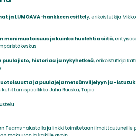
nat ja LUMOAVA-hankkeen esittel
y, erikoistutkija Mik
 monimuotoisuus ja kuinka huolehtia siitä
, erityisas
mpäristökeskus
puulajisto, historiaa ja nykyhetkeä
, erikoistutkija Ka
s
otoisuutta ja puulajeja metsänviljelyyn ja -istutu
n kehittämispäällikkö Juha Ruuska, Tapio
ustelu
an Teams -alustalla ja linkki toimitetaan ilmoittautuneill
s on maksuton ja kaikille avoin.