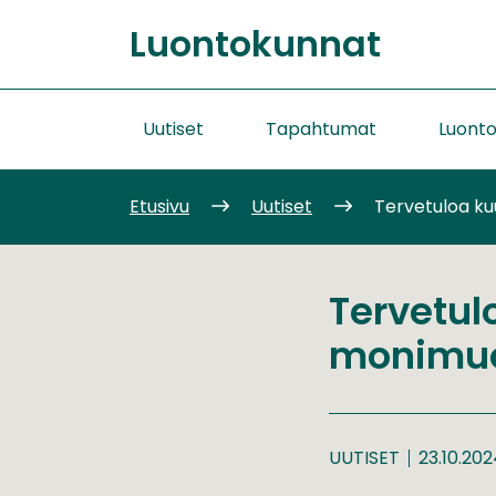
Siirry
Luontokunnat
sisältöön
Etusivu
Uutiset
Tapahtumat
Luont
Etusivu
Uutiset
Tervetuloa k
Tervetu
monimuo
UUTISET
23.10.20