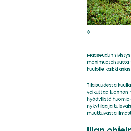
©
Maaseudun sivistys
monimuotoisuutta -w
kuulolle kaikki asia
Tilaisuudessa kuulla
vaikuttaa luonnon m
hyödyllistä huomioi
nykytilaa ja tulev
muuttuvassa ilmast
Illan ohje