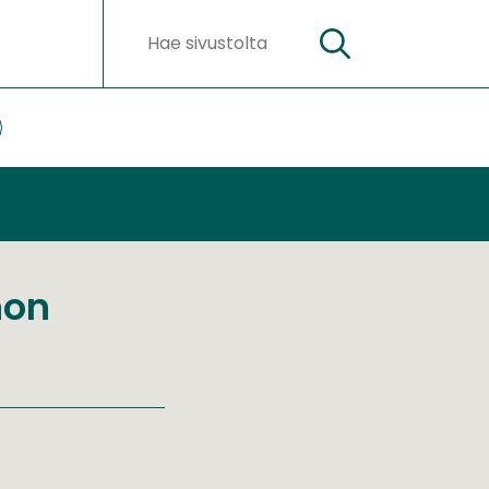
Hae
Hakusanat
ateriaalit
lasivut
non