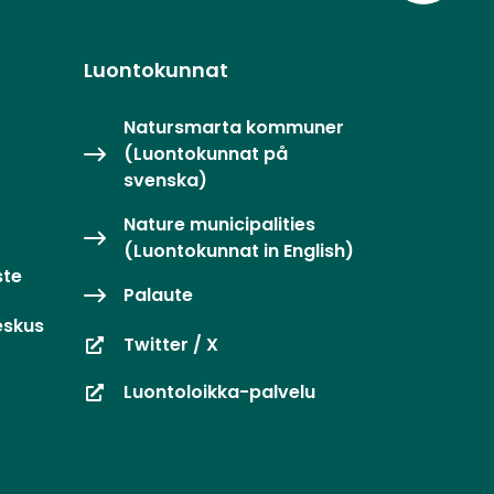
Luontokunnat
Natursmarta kommuner
(Luontokunnat på
svenska)
Nature municipalities
(Luontokunnat in English)
ste
Palaute
eskus
Twitter / X
Luontoloikka-palvelu