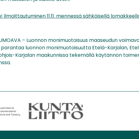
 Ilmoittautuminen 11.11. mennessä sähköisellä lomakkeell
LUMOAVA – Luonnon monimuotoisuus maaseudun voimava
 parantaa luonnon monimuotoisuutta Etelä-Karjalan, Ete
ohjois-Karjalan maakunnissa tekemällä käytännön toimen
nssa.