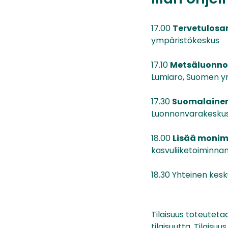
17.00
Tervetulosa
ympäristökeskus
17.10
Metsäluonnon
Lumiaro, Suomen y
17.30
Suomalainen 
Luonnonvarakesku
18.00
Lisää monimu
kasvuliiketoiminna
18.30 Yhteinen kesk
Tilaisuus toteuteta
tilaisuutta. Tilaisuu