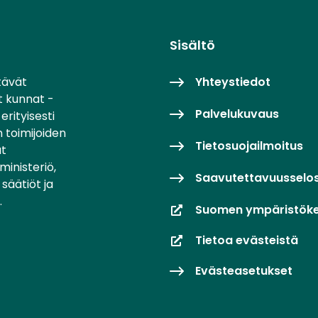
Sisältö
tävät
Yhteystiedot
t kunnat -
Palvelukuvaus
erityisesti
 toimijoiden
Tietosuojailmoitus
at
inisteriö,
Saavutettavuusselo
säätiöt ja
.
Suomen ympäristök
Tietoa evästeistä
Evästeasetukset