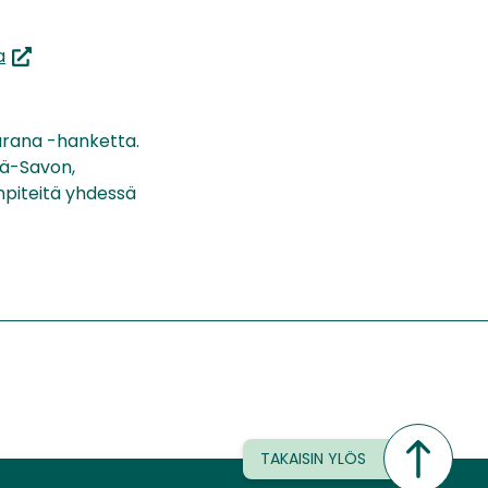
(siirryt
a
toiseen
palveluun)
rana -hanketta.
lä-Savon,
piteitä yhdessä
TAKAISIN YLÖS