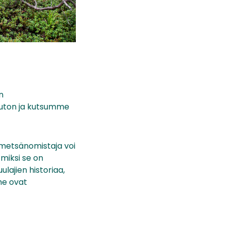
n
ksuton ja kutsumme
ka metsänomistaja voi
miksi se on
lajien historiaa,
me ovat