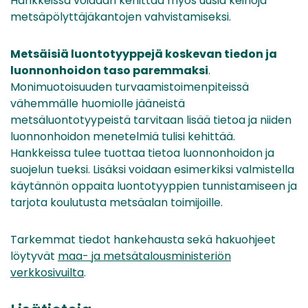
Hankkeissa voidaan kehittää myös uusia keinoja
metsäpölyttäjäkantojen vahvistamiseksi.
Metsäisiä luontotyyppejä koskevan tiedon ja
luonnonhoidon taso paremmaksi
.
Monimuotoisuuden turvaamistoimenpiteissä
vähemmälle huomiolle jääneistä
metsäluontotyypeistä tarvitaan lisää tietoa ja niiden
luonnonhoidon menetelmiä tulisi kehittää.
Hankkeissa tulee tuottaa tietoa luonnonhoidon ja
suojelun tueksi. Lisäksi voidaan esimerkiksi valmistella
käytännön oppaita luontotyyppien tunnistamiseen ja
tarjota koulutusta metsäalan toimijoille.
Tarkemmat tiedot hankehausta sekä hakuohjeet
löytyvät
maa- ja metsätalousministeriön
verkkosivuilta
.