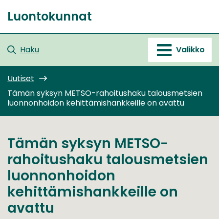
Siirry
Luontokunnat
sisältöön
Etusivu
Haku
Valikko
Uutiset
Tämän syksyn METSO-rahoitushaku talousmetsien
luonnonhoidon kehittämishankkeille on avattu
Tämän syksyn METSO-
rahoitushaku talousmetsien
luonnonhoidon
kehittämishankkeille on
avattu