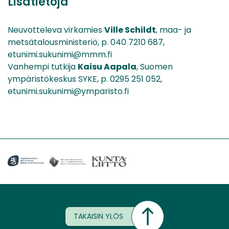
Lisätietoja
Neuvotteleva virkamies
Ville Schildt
, maa- ja
metsätalousministeriö, p. 040 7210 687,
etunimi.sukunimi@mmm.fi
Vanhempi tutkija
Kaisu Aapala
, Suomen
ympäristökeskus SYKE, p. 0295 251 052,
etunimi.sukunimi@ymparisto.fi
TAKAISIN YLÖS