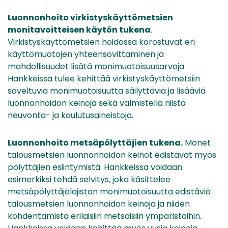
Luonnonhoito virkistyskäyttömetsien
monitavoitteisen käytön tukena
.
Virkistyskäyttömetsien hoidossa korostuvat eri
käyttömuotojen yhteensovittaminen ja
mahdollisuudet lisätä monimuotoisuusarvoja.
Hankkeissa tulee kehittää virkistyskäyttömetsiin
soveltuvia monimuotoisuutta säilyttäviä ja lisääviä
luonnonhoidon keinoja sekä valmistella niistä
neuvonta- ja koulutusaineistoja.
Luonnonhoito metsäpölyttäjien tukena.
Monet
talousmetsien luonnonhoidon keinot edistävät myös
pölyttäjien esiintymistä. Hankkeissa voidaan
esimerkiksi tehdä selvitys, joka käsittelee
metsäpölyttäjälajiston monimuotoisuutta edistäviä
talousmetsien luonnonhoidon keinoja ja niiden
kohdentamista erilaisiin metsäisiin ympäristöihin.