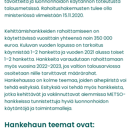
tavoitteita ja luonnonhoidon käytännön toteutusta
talousmetsissä. Rahoitushakemusten tulee olla
ministeriössä viimeistään 15.11.2020.
Kehittämishankkeiden rahoittamiseen on
käytettävissä vuosittain yhteensä noin 350 000
euroa. Kuluvan vuoden lopussa on tarkoitus
käynnistää 1–2 hanketta ja vuoden 2021 alussa toiset
1–2 hanketta. Hankkeita varaudutaan rahoittamaan
myös vuosina 2022–2023, jos valtion talousarviossa
osoitetaan niille tarvittavat määrärahat.
Hankehaussa on kolme teemaa, joiden aihepiiristä voi
tehdä esityksiä. Esityksiä voi tehdä myös hankkeista,
jotka kehittävät ja vakiinnuttavat aiemmissa METSO-
hankkeissa tunnistettuja hyviä luonnonhoidon
käytäntöjä ja toimintamalleja.
Hankehaun teemat ovat: