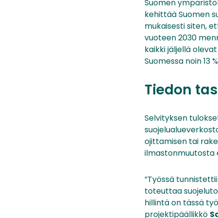
Suomen ympäristöke
kehittää Suomen suo
mukaisesti siten, e
vuoteen 2030 menne
kaikki jäljellä ole
Suomessa noin 13 %
Tiedon ta
Selvityksen tulokse
suojelualueverkost
ojittamisen tai rake
ilmastonmuutosta e
”Työssä tunnistetti
toteuttaa suojelut
hillintä on tässä t
projektipäällikkö
S