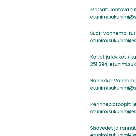
Metsät: Johtava tu
etunimi.sukunimi@s
Suot: Vanhempi tut
etunimi.sukunimi@s
Kalliot ja kivikot /
251 294, etunimi.su
Rannikko: Vanhempi
etunimi.sukunimi@s
Perinnebiotoopit: S
etunimi.sukunimi@s
Sisävedet ja rannat
etunimi.sukunimi@s