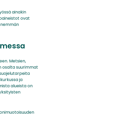
työssä ainakin
toaineistot ovat
in enemmän
uomessa
een. Metsien,
ien osalta suurimmat
suojelutarpeita
nkurkussa ja
ista alueista on
yksityisten
monimuotoisuuden