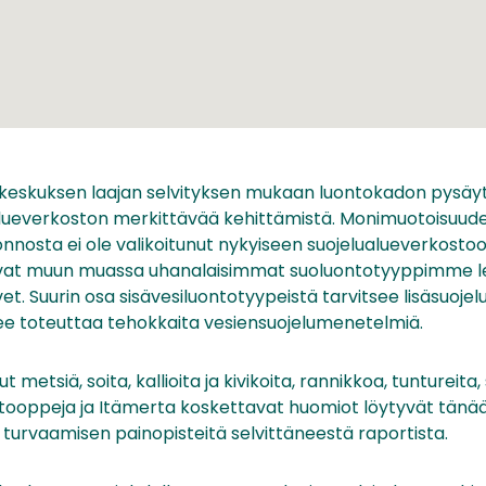
eskuksen laajan selvityksen mukaan luontokadon pysäy
alueverkoston merkittävää kehittämistä. Monimuotoisuude
nosta ei ole valikoitunut nykyiseen suojelualueverkostoo
aavat muun muassa uhanalaisimmat suoluontotyyppimme le
et. Suurin osa sisävesiluontotyypeistä tarvitsee lisäsuojelua
lee toteuttaa tehokkaita vesiensuojelumenetelmiä.
etsiä, soita, kallioita ja kivikoita, rannikkoa, tuntureita, 
tooppeja ja Itämerta koskettavat huomiot löytyvät tänään
urvaamisen painopisteitä selvittäneestä raportista.