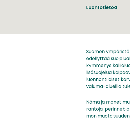
Luontotietoa
Suomen ympäristök
edellyttää suojelu
kymmenys kallioluon
lisäsuojelua kaip
luonnontilaiset korv
valuma-alueilla tu
Nämä ja monet muut m
rantoja, perinnebio
monimuotoisuuden t