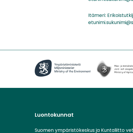
Itämeri: Erikoistut
etunimi.sukunimi@s
Luontokunnat
Suomen ympäristökeskus ja Kuntaliitto ve