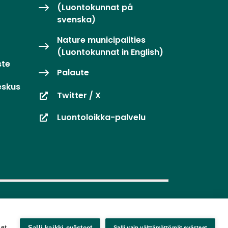
(Luontokunnat på
svenska)
Nature municipalities
(Luontokunnat in English)
ste
Palaute
eskus
Twitter / X
Luontoloikka-palvelu
Salli kaikki evästeet
et
Salli vain välttämättömät evästeet