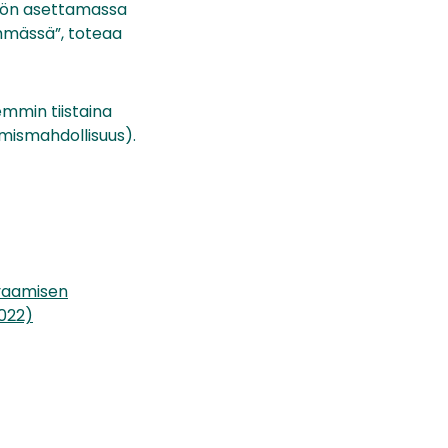
riön asettamassa
yhmässä”, toteaa
emmin tiistaina
umismahdollisuus).
rvaamisen
022)