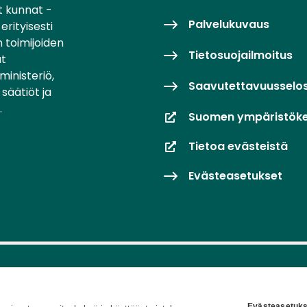
t kunnat -
Palvelukuvaus
erityisesti
 toimijoiden
Tietosuojailmoitus
at
inisteriö,
Saavutettavuusselo
säätiöt ja
.
Suomen ympäristök
Tietoa evästeistä
Evästeasetukset
Evästeasetuks