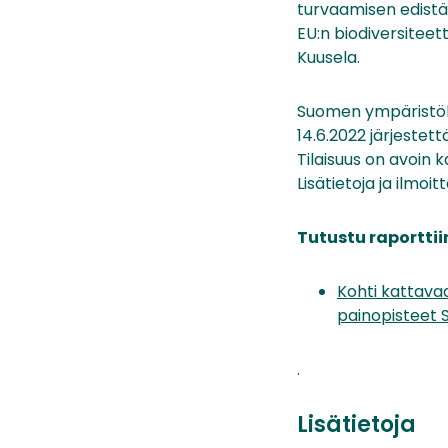
turvaamisen edistä
EU:n biodiversiteet
Kuusela.
Suomen ympäristöke
14.6.2022 järjestet
Tilaisuus on avoin ka
Lisätietoja ja ilmo
Tutustu raporttii
Kohti kattava
painopisteet 
.
Lisätietoja