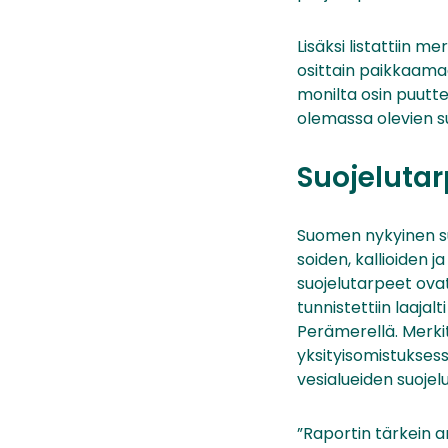
Lisäksi listattiin m
osittain paikkaamaa
monilta osin puutte
olemassa olevien su
Suojelutar
Suomen nykyinen su
soiden, kallioiden 
suojelutarpeet ovat
tunnistettiin laaja
Perämerellä. Merki
yksityisomistuksess
vesialueiden suojel
”Raportin tärkein 