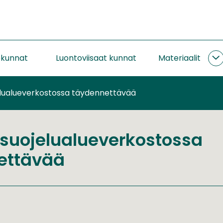
okunnat
Luontoviisaat kunnat
Materiaalit
M
a
lualueverkostossa täydennettävää
suojelualueverkostossa
ettävää