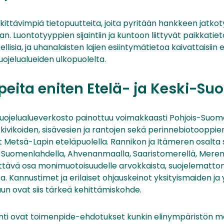
erkittävimpiä tietopuutteita, joita pyritään hankkeen jatko
n. Luontotyyppien sijaintiin ja kuntoon liittyvät paikkatie
ellisia, ja uhanalaisten lajien esiintymätietoa kaivattaisi
ojelualueiden ulkopuolelta.
peita eniten Etelä- ja Keski-S
ojelualueverkosto painottuu voimakkaasti Pohjois-Suom
ja kivikoiden, sisävesien ja rantojen sekä perinnebiotoopp
 Metsä-Lapin eteläpuolella. Rannikon ja Itämeren osalta 
lti Suomenlahdella, Ahvenanmaalla, Saaristomerellä, Mere
ttävä osa monimuotoisuudelle arvokkaista, suojelemattom
a. Kannustimet ja erilaiset ohjauskeinot yksityismaiden ja 
uun ovat siis tärkeä kehittämiskohde.
anti ovat toimenpide-ehdotukset kunkin elinympäristön 