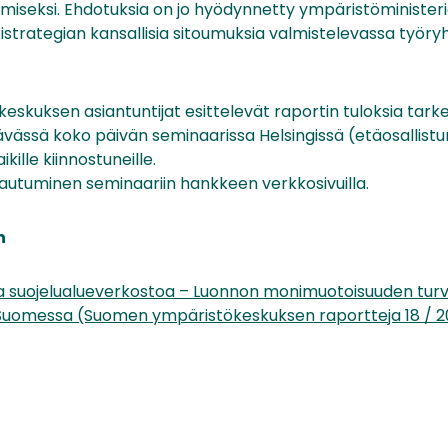
miseksi. Ehdotuksia on jo hyödynnetty ympäristöministe
tistrategian kansallisia sitoumuksia valmistelevassa työr
skuksen asiantuntijat esittelevät raportin tuloksia tark
tävässä koko päivän seminaarissa Helsingissä (etäosallist
ikille kiinnostuneille.
ittautuminen seminaariin hankkeen verkkosivuilla.
n
a suojelualueverkostoa – Luonnon monimuotoisuuden tu
Suomessa (Suomen ympäristökeskuksen raportteja 18 / 2