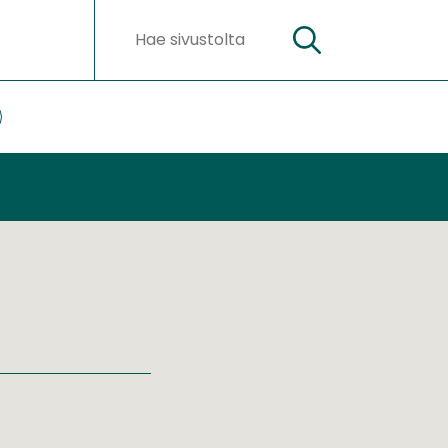
Hae
Hakusanat
ateriaalit
lasivut