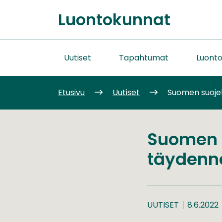
Siirry
Luontokunnat
sisältöön
Etusivu
Uutiset
Tapahtumat
Luont
Etusivu
Uutiset
Suomen suoje
Suomen 
täydenn
UUTISET
8.6.2022