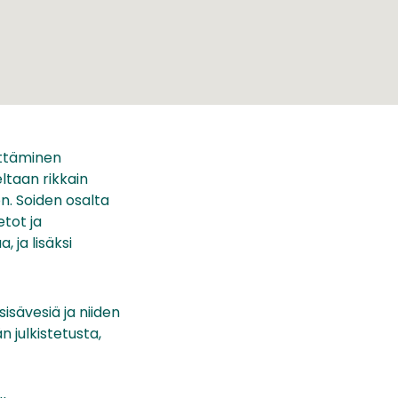
ttäminen
ltaan rikkain
n. Soiden osalta
tot ja
, ja lisäksi
sisävesiä ja niiden
 julkistetusta,