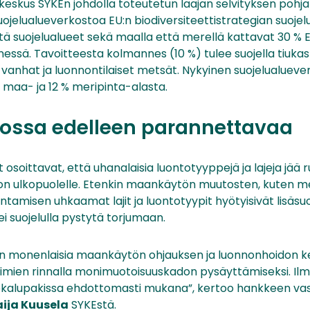
skus SYKEn johdolla toteutetun laajan selvityksen pohjal
jelualueverkostoa EU:n biodiversiteettistrategian suojel
ttä suojelualueet sekä maalla että merellä kattavat 30 % 
ssä. Tavoitteesta kolmannes (10 %) tulee suojella tiukas
vat vanhat ja luonnontilaiset metsät. Nykyinen suojelualuev
 maa- ja 12 % meripinta-alasta.
sossa edelleen parannettavaa
t osoittavat, että uhanalaisia luontotyyppejä ja lajeja jää 
on ulkopuolelle. Etenkin maankäytön muutosten, kuten m
ntamisen uhkaamat lajit ja luontotyypit hyötyisivät lisäsuo
i suojelulla pystytä torjumaan.
in monenlaisia maankäytön ohjauksen ja luonnonhoidon keino
oimien rinnalla monimuotoisuuskadon pysäyttämiseksi. I
yökalupakissa ehdottomasti mukana”, kertoo hankkeen vast
aija Kuusela
SYKEstä.