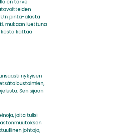
la on tarve
utavoitteiden
EU:n pinta-alasta
ti, mukaan luettuna
erkosto kattaa
runsaasti nykyisen
etsätaloustoimien,
jelusta. Sen sijaan
ja, joita tulisi
lmastonmuutoksen
uullinen johtaja,