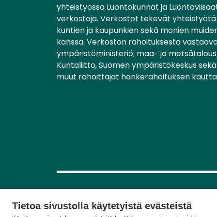
yhteistyössä Luontokunnat ja Luontoviisaa
verkostoja. Verkostot tekevät yhteistyötä 
kuntien ja kaupunkien sekä monien muiden
kanssa. Verkoston rahoituksesta vastaav
ympäristöministeriö, maa- ja metsätalousm
Kuntaliitto, Suomen ympäristökeskus sekä 
muut rahoittajat hankerahoituksen kautta
Tietoa sivustolla käytetyistä evästeistä