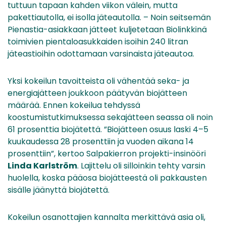
tuttuun tapaan kahden viikon välein, mutta
pakettiautolla, ei isolla jäteautolla. – Noin seitsemän
Pienastia-asiakkaan jätteet kuljetetaan Biolinkkinä
toimivien pientaloasukkaiden isoihin 240 litran
jäteastioihin odottamaan varsinaista jäteautoa.
Yksi kokeilun tavoitteista oli vähentää seka- ja
energiajätteen joukkoon päätyvän biojätteen
määrää. Ennen kokeilua tehdyssä
koostumistutkimuksessa sekajätteen seassa oli noin
61 prosenttia biojätettä. ”Biojätteen osuus laski 4–5
kuukaudessa 28 prosenttiin ja vuoden aikana 14
prosenttiin”, kertoo Salpakierron projekti-insinööri
Linda Karlström
. Lajittelu oli silloinkin tehty varsin
huolella, koska pääosa biojätteestä oli pakkausten
sisälle jäänyttä biojätettä.
Kokeilun osanottajien kannalta merkittävä asia oli,