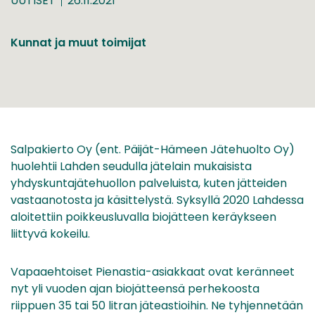
UUTISET
26.11.2021
Kunnat ja muut toimijat
Salpakierto Oy (ent. Päijät-Hämeen Jätehuolto Oy)
huolehtii Lahden seudulla jätelain mukaisista
yhdyskuntajätehuollon palveluista, kuten jätteiden
vastaanotosta ja käsittelystä. Syksyllä 2020 Lahdessa
aloitettiin poikkeusluvalla biojätteen keräykseen
liittyvä kokeilu.
Vapaaehtoiset Pienastia-asiakkaat ovat keränneet
nyt yli vuoden ajan biojätteensä perhekoosta
riippuen 35 tai 50 litran jäteastioihin. Ne tyhjennetään