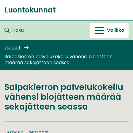
Siirry
Luontokunnat
sisältöön
Etusivu
Haku
Valikko
Uutiset
Salpakierron palvelukokeilu vähensi biojätteen
määrää sekajätteen seassa
Salpakierron palvelukokeilu
vähensi biojätteen määrää
sekajätteen seassa