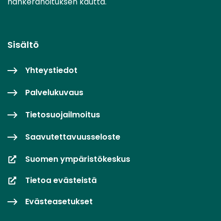
hankerahoituksen kautta.
Sisältö
Yhteystiedot
Palvelukuvaus
Tietosuojailmoitus
Saavutettavuusseloste
Suomen ympäristökeskus
Tietoa evästeistä
Evästeasetukset