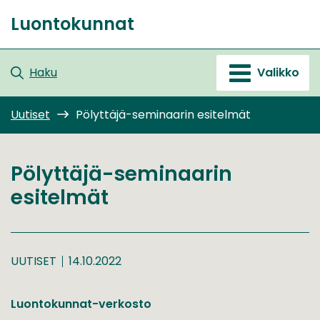
Siirry
Luontokunnat
sisältöön
Etusivu
Haku
Valikko
Uutiset
Pölyttäjä-seminaarin esitelmät
Pölyttäjä-seminaarin
esitelmät
UUTISET
14.10.2022
Luontokunnat-verkosto