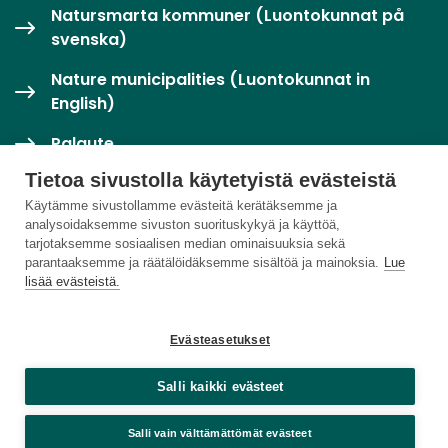
Natursmarta kommuner (Luontokunnat på
svenska)
Nature municipalities (Luontokunnat in
English)
Palaute
Tietoa sivustolla käytetyistä evästeistä
Twitter / X
Käytämme sivustollamme evästeitä kerätäksemme ja
analysoidaksemme sivuston suorituskykyä ja käyttöä,
Luontoloikka-palvelu
tarjotaksemme sosiaalisen median ominaisuuksia sekä
parantaaksemme ja räätälöidäksemme sisältöä ja mainoksia.
Lue
lisää evästeistä.
Evästeasetukset
Salli kaikki evästeet
Salli vain välttämättömät evästeet