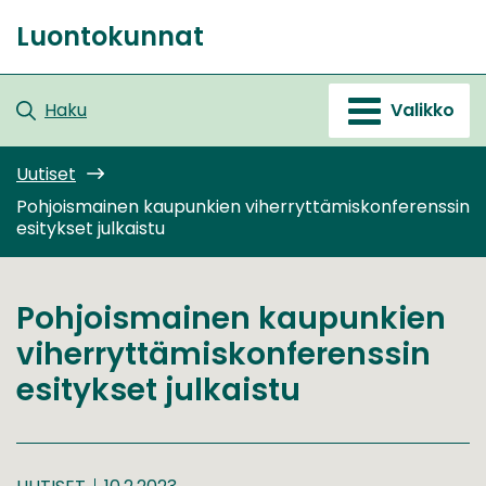
Siirry
Luontokunnat
sisältöön
Etusivu
Haku
Valikko
Uutiset
Pohjoismainen kaupunkien viherryttämiskonferenssin
esitykset julkaistu
Pohjoismainen kaupunkien
viherryttämiskonferenssin
esitykset julkaistu