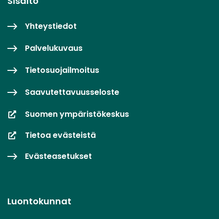
Sisältö
Yhteystiedot
Palvelukuvaus
Tietosuojailmoitus
Saavutettavuusseloste
Suomen ympäristökeskus
Tietoa evästeistä
Evästeasetukset
Luontokunnat