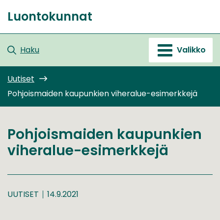
Siirry
Luontokunnat
sisältöön
Etusivu
Haku
Valikko
Uutiset
Pohjoismaiden kaupunkien viheralue-esimerkkejä
Pohjoismaiden kaupunkien
viheralue-esimerkkejä
UUTISET
14.9.2021