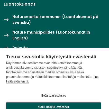
Luontokunnat
Natursmarta kommuner (Luontokunnat på
svenska)
Nature municipalities (Luontokunnat in
English)
Palaute
Tietoa sivustolla käytetyistä evästeistä
Twitter / X
Käytämme sivustollamme evästeitä kerätäksemme ja
analysoidaksemme sivuston suorituskykyä ja käyttöä,
Luontoloikka-palvelu
tarjotaksemme sosiaalisen median ominaisuuksia sekä
parantaaksemme ja räätälöidäksemme sisältöä ja mainoksia.
Lue
lisää evästeistä.
Evästeasetukset
Salli kaikki evästeet