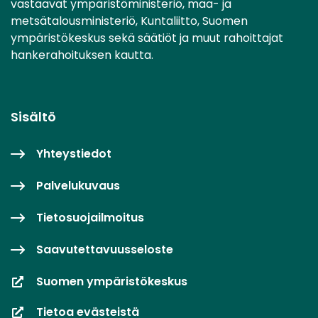
vastaavat ympäristöministeriö, maa- ja
metsätalousministeriö, Kuntaliitto, Suomen
ympäristökeskus sekä säätiöt ja muut rahoittajat
hankerahoituksen kautta.
Sisältö
Yhteystiedot
Palvelukuvaus
Tietosuojailmoitus
Saavutettavuusseloste
Suomen ympäristökeskus
Tietoa evästeistä