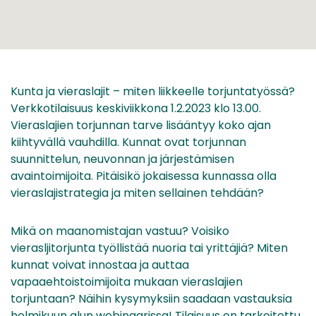
Kunta ja vieraslajit – miten liikkeelle torjuntatyössä?
Verkkotilaisuus keskiviikkona 1.2.2023 klo 13.00.
Vieraslajien torjunnan tarve lisääntyy koko ajan
kiihtyvällä vauhdilla. Kunnat ovat torjunnan
suunnittelun, neuvonnan ja järjestämisen
avaintoimijoita. Pitäisikö jokaisessa kunnassa olla
vieraslajistrategia ja miten sellainen tehdään?
Mikä on maanomistajan vastuu? Voisiko
vierasljitorjunta työllistää nuoria tai yrittäjiä? Miten
kunnat voivat innostaa ja auttaa
vapaaehtoistoimijoita mukaan vieraslajien
torjuntaan? Näihin kysymyksiin saadaan vastauksia
helmikuun alun webinaarissa! Tilaisuus on tarkoitettu