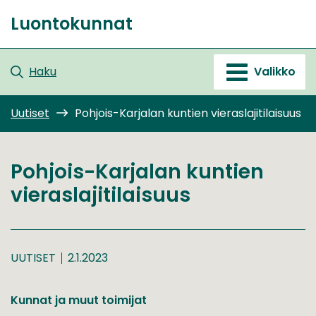
Siirry
Luontokunnat
sisältöön
Etusivu
Haku
Valikko
Uutiset
Pohjois-Karjalan kuntien vieraslajitilaisuus
Pohjois-Karjalan kuntien
vieraslajitilaisuus
UUTISET
2.1.2023
Kunnat ja muut toimijat