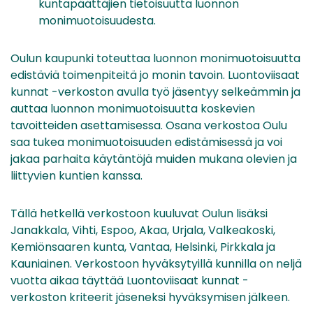
kuntapäättäjien tietoisuutta luonnon
monimuotoisuudesta.
Oulun kaupunki toteuttaa luonnon monimuotoisuutta
edistäviä toimenpiteitä jo monin tavoin. Luontoviisaat
kunnat -verkoston avulla työ jäsentyy selkeämmin ja
auttaa luonnon monimuotoisuutta koskevien
tavoitteiden asettamisessa. Osana verkostoa Oulu
saa tukea monimuotoisuuden edistämisessä ja voi
jakaa parhaita käytäntöjä muiden mukana olevien ja
liittyvien kuntien kanssa.
Tällä hetkellä verkostoon kuuluvat Oulun lisäksi
Janakkala, Vihti, Espoo, Akaa, Urjala, Valkeakoski,
Kemiönsaaren kunta, Vantaa, Helsinki, Pirkkala ja
Kauniainen. Verkostoon hyväksytyillä kunnilla on neljä
vuotta aikaa täyttää Luontoviisaat kunnat -
verkoston kriteerit jäseneksi hyväksymisen jälkeen.