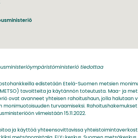
2
usministeriö
usministeriöympäristöministeriö tiedottaa
kostohankkeilla edistetään Etelä-Suomen metsien monim
METSO) tavoitteita ja käytännön toteutusta. Maa- ja met
riö ovat avanneet yhteisen rahoitushaun, jolla halutaan v
n monimuotoisuuden turvaamiseksi. Rahoitushakemukset 
ministeriöön viimeistään 15.11.2022.
oitoa ja käyttöä yhteensovittavissa yhteistoimintaverkos
kiksi metsänomistajia, ELY-keskus, Suomen metsäkeskus, ku