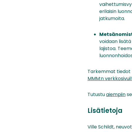
vaihettumisvy
erilaisin luo
jatkumoita.
Metsänomist
voidaan lisät
lajistoa. Tee
luonnonhoidos
Tarkemmat tiedot h
MMM:n verkkosivuil
Tutustu
aiempiin
s
Lisätietoja
Ville Schildt, neuv