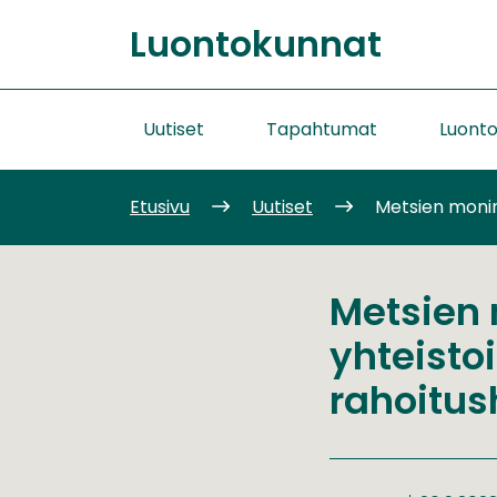
Siirry
Luontokunnat
sisältöön
Etusivu
Uutiset
Tapahtumat
Luont
Etusivu
Uutiset
Metsien monim
Metsien 
yhteisto
rahoitu