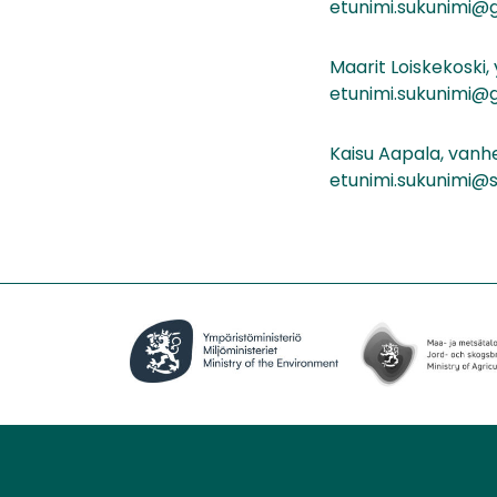
etunimi.sukunimi@g
Maarit Loiskekoski,
etunimi.sukunimi@g
Kaisu Aapala, vanh
etunimi.sukunimi@s