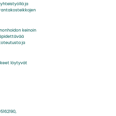
hteistyöllä ja
 rantakosteikkojen
nnonhoidon keinoin
läpidettävää
oteutusta ja
keet löytyvät
95162190,