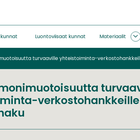
okunnat
Luontoviisaat kunnat
Materiaalit
M
a
uotoisuutta turvaaville yhteistoiminta-verkostohankkeil
monimuotoisuutta turvaav
iminta-verkostohankkeille
shaku