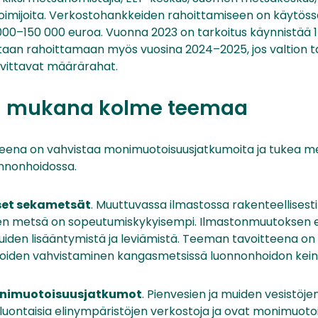
 toimijoita. Verkostohankkeiden rahoittamiseen on käytöss
000–150 000 euroa. Vuonna 2023 on tarkoitus käynnistää 
aan rahoittamaan myös vuosina 2024–2025, jos valtion t
arvittavat määrärahat.
n mukana kolme teemaa
eena on vahvistaa monimuotoisuusjatkumoita ja tukea m
nnonhoidossa.
set sekametsät
. Muuttuvassa ilmastossa rakenteellisesti ja
n metsä on sopeutumiskykyisempi. Ilmastonmuutoksen 
uiden lisääntymistä ja leviämistä. Teeman tavoitteena on 
oiden vahvistaminen kangasmetsissä luonnonhoidon kein
nimuotoisuusjatkumot
. Pienvesien ja muiden vesistöje
uontaisia elinympäristöjen verkostoja ja ovat monimuotoi