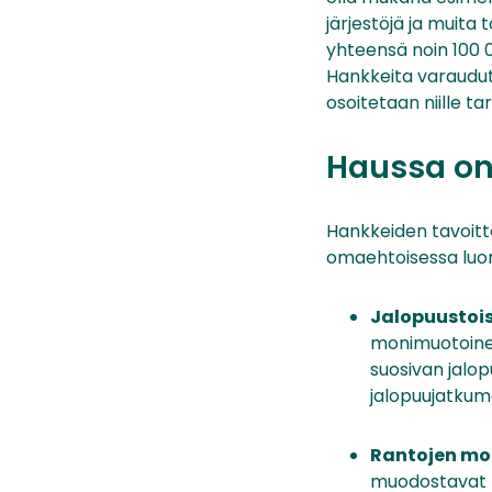
järjestöjä ja muita
yhteensä noin 100 
Hankkeita varaudut
osoitetaan niille t
Haussa o
Hankkeiden tavoitt
omaehtoisessa luo
Jalopuustoi
monimuotoine
suosivan jalop
jalopuujatkum
Rantojen mo
muodostavat l