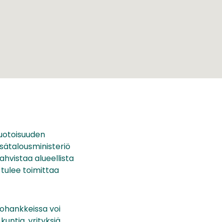
uotoisuuden
sätalousministeriö
ahvistaa alueellista
tulee toimittaa
tohankkeissa voi
ntia, yrityksiä,