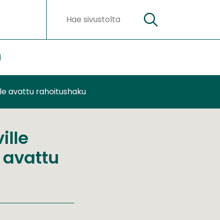
Hae
Hakusanat
ateriaalit
lasivut
le avattu rahoitushaku
ille
 avattu