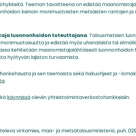
öhykkeitä. Teeman tavoitteena on edistää maanomistajay
nnonhoidon keinoin monimuotoisten metsäisten rantojen ja
aja luonnonhoidon toteuttajana
. Talousmetsien luo
ä monimuotoisuutta ja edistää myös uhanalaista tai silmäl
massa kehitetään maanomistajalähtöisesti luonnonhoidon t
ta hyötyvän lajiston turvaamista.
ankehausta ja sen teemoista sekä hakuohjeet ja -lomak
ta
.
ekä
käynnissä
oleviin yhteistoimintaverkostohankkeisiin.
otteleva virkamies, maa- ja metsätalousministeriö, puh. 02