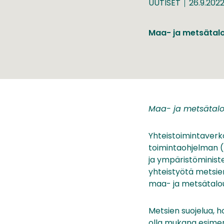
UUTISET
26.9.202
Maa- ja metsätalo
Maa- ja metsätalo
Yhteistoimintaver
toimintaohjelman (
ja ympäristöministe
yhteistyötä metsie
maa- ja metsätalous
Metsien suojelua, h
olla mukana esimer