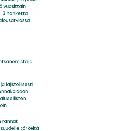
ä vuosittain
1–3 hanketta.
alousarviossa
etsänomistajia
 lajistollisesti
ennakoidaan
alueellisten
oin.
n rannat
suudelle tärkeitä