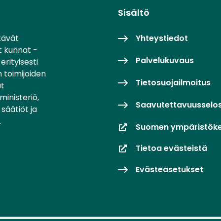
Sisältö
tävät
Yhteystiedot
t kunnat -
Palvelukuvaus
erityisesti
 toimijoiden
Tietosuojailmoitus
at
inisteriö,
Saavutettavuusselo
säätiöt ja
.
Suomen ympäristök
Tietoa evästeistä
Evästeasetukset