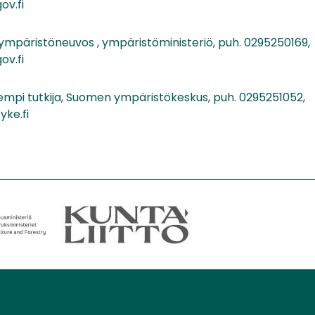
ov.fi
 ympäristöneuvos , ympäristöministeriö, puh. 0295250169,
ov.fi
empi tutkija, Suomen ympäristökeskus, puh. 0295251052,
yke.fi