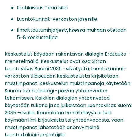
Etätilaisuus Teamsillä
Luontokunnat-verkoston jäsenille
Ilmoittautumisjärjestyksessä mukaan otetaan
5–8 keskustelijaa
Keskustelut käydään rakentavan dialogin Erätauko-
menetelmällä. Keskustelut ovat osa Sitran
Luontoviisas Suomi 2035 -visiotyötä. Luontokunnat-
verkoston tilaisuuden keskustelusta kirjoitetaan
muistiinpanot. Keskustelun muistiinpanoja käytetään
Suuren Luontodialogi -päivän yhteenvedon
tekemiseen. Kaikkien dialogien yhteenvetoa
käytetään tukena ja se julkaistaan Luontoviisas Suomi
2035 -sivulla. Kenenkään henkilöllisyys ei tule
käymään ilmi kirjauksista tai yhteenvedosta, vaan
muistiinpanot lähetetään anonyymeinä
Luontodialogin järjestäjille.