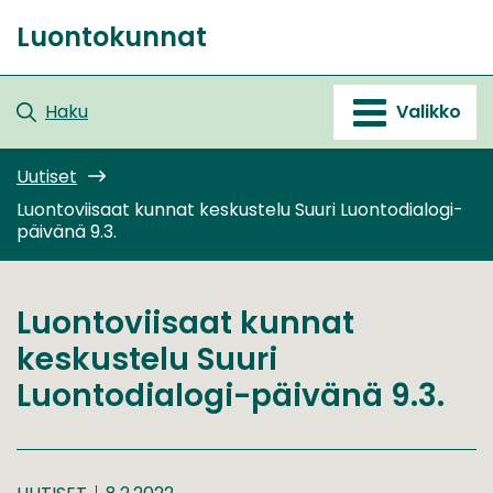
Siirry
Luontokunnat
sisältöön
Etusivu
Haku
Valikko
Uutiset
Luontoviisaat kunnat keskustelu Suuri Luontodialogi-
päivänä 9.3.
Luontoviisaat kunnat
keskustelu Suuri
Luontodialogi-päivänä 9.3.