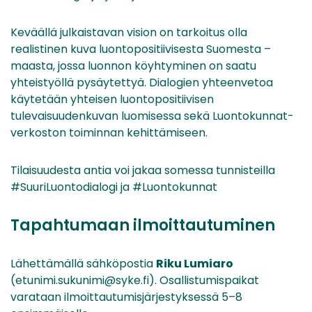
Keväällä julkaistavan vision on tarkoitus olla
realistinen kuva luontopositiivisesta Suomesta –
maasta, jossa luonnon köyhtyminen on saatu
yhteistyöllä pysäytettyä. Dialogien yhteenvetoa
käytetään yhteisen luontopositiivisen
tulevaisuudenkuvan luomisessa sekä Luontokunnat-
verkoston toiminnan kehittämiseen.
Tilaisuudesta antia voi jakaa somessa tunnisteilla
#SuuriLuontodialogi ja #Luontokunnat
Tapahtumaan ilmoittautuminen
Lähettämällä sähköpostia
Riku Lumiaro
(etunimi.sukunimi@syke.fi). Osallistumispaikat
varataan ilmoittautumisjärjestyksessä 5–8