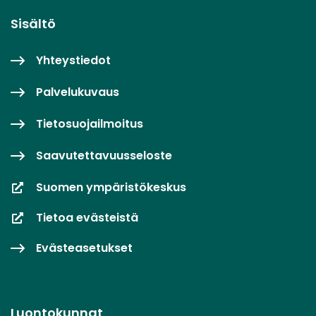
Sisältö
Yhteystiedot
Palvelukuvaus
Tietosuojailmoitus
Saavutettavuusseloste
Suomen ympäristökeskus
Tietoa evästeistä
Evästeasetukset
Luontokunnat