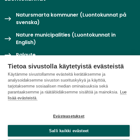
Natursmarta kommuner (Luontokunnat på
svenska)
Nature municipalities (Luontokunnat in
English)
Palaute
Tietoa sivustolla käytetyistä evästeistä
Twitter / X
Käytämme sivustollamme evästeitä kerätäksemme ja
analysoidaksemme sivuston suorituskykyä ja käyttöä,
Luontoloikka-palvelu
tarjotaksemme sosiaalisen median ominaisuuksia sekä
parantaaksemme ja räätälöidäksemme sisältöä ja mainoksia.
Lue
lisää evästeistä.
Evästeasetukset
Salli kaikki evästeet