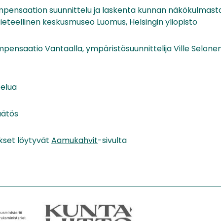
mpensaation suunnittelu ja laskenta kunnan näkökulmasta, 
ieteellinen keskusmuseo Luomus, Helsingin yliopisto
mpensaatio Vantaalla, ympäristösuunnittelija Ville Selone
telua
äätös
kset löytyvät
Aamukahvit
-sivulta