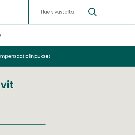
Hae
Hakusanat
ateriaalit
lasivut
ompensaatiolinjaukset
vit