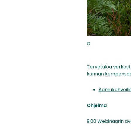
©
Tervetuloa verkosto
kunnan kompensaati
Aamukahveille
Ohjelma
9.00 Webinaarin a