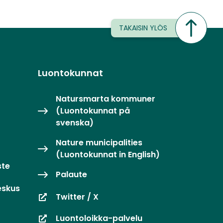
TAKAISIN YLÖS
Luontokunnat
Natursmarta kommuner
(Luontokunnat på
svenska)
Nature municipalities
(Luontokunnat in English)
ste
Palaute
eskus
Twitter / X
Luontoloikka-palvelu