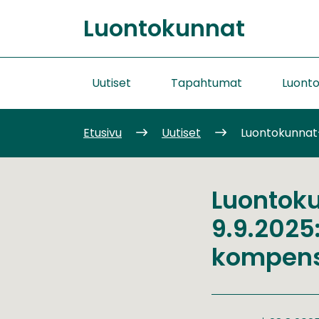
Siirry
Luontokunnat
sisältöön
Etusivu
Uutiset
Tapahtumat
Luont
Etusivu
Uutiset
Luontokunnat-
Luontok
9.9.2025
kompens