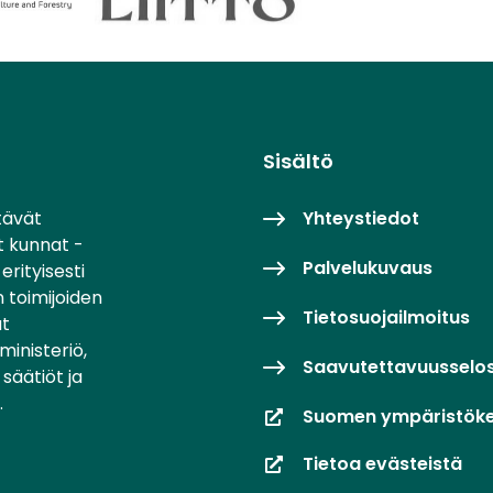
Sisältö
tävät
Yhteystiedot
t kunnat -
Palvelukuvaus
erityisesti
 toimijoiden
Tietosuojailmoitus
at
inisteriö,
Saavutettavuusselo
säätiöt ja
.
Suomen ympäristök
Tietoa evästeistä