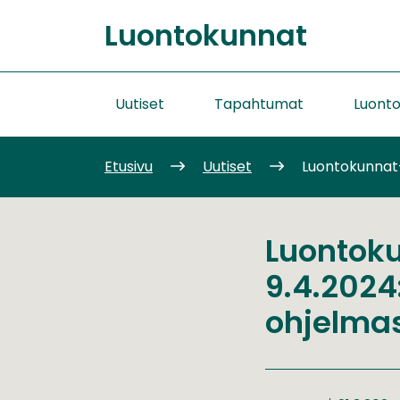
Siirry
Luontokunnat
sisältöön
Etusivu
Uutiset
Tapahtumat
Luont
Etusivu
Uutiset
Luontokunnat
Luontok
9.4.202
ohjelma