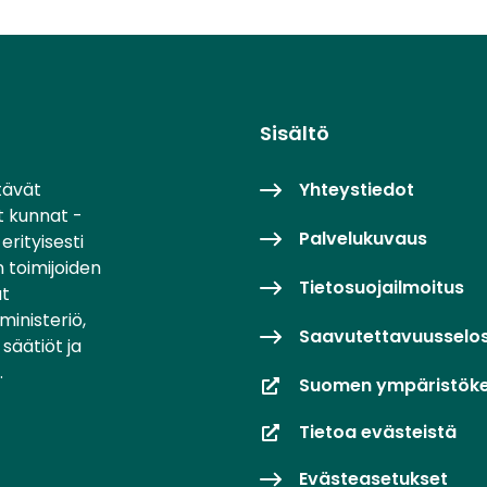
Sisältö
tävät
Yhteystiedot
t kunnat -
Palvelukuvaus
erityisesti
 toimijoiden
Tietosuojailmoitus
at
inisteriö,
Saavutettavuusselo
säätiöt ja
.
Suomen ympäristök
Tietoa evästeistä
Evästeasetukset