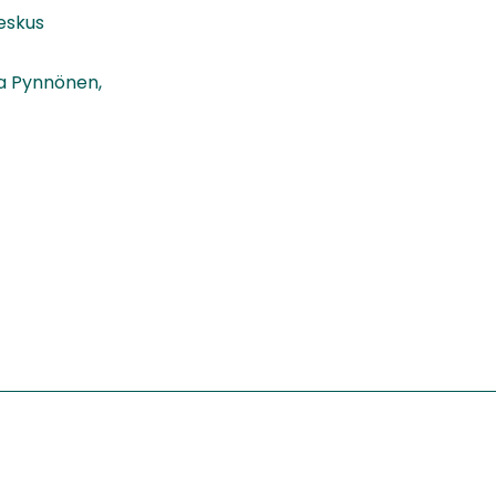
eskus
sa Pynnönen,