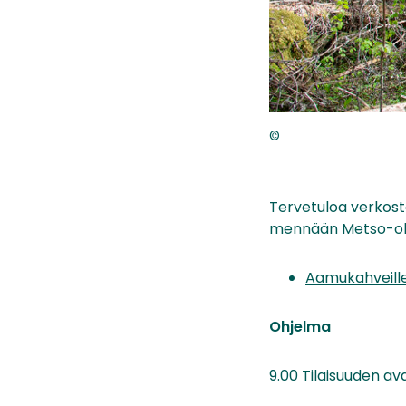
©
Tervetuloa verkosto
mennään Metso-o
Aamukahveille
Ohjelma
9.00 Tilaisuuden av