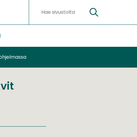
Hae
Hakusanat
ateriaalit
lasivut
ohjelmassa
vit