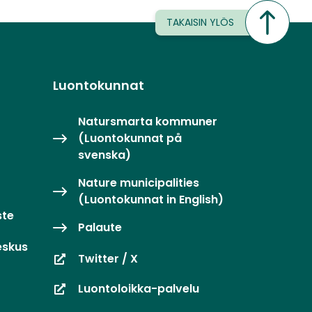
TAKAISIN YLÖS
Luontokunnat
Natursmarta kommuner
(Luontokunnat på
svenska)
Nature municipalities
(Luontokunnat in English)
ste
Palaute
eskus
Twitter / X
Luontoloikka-palvelu