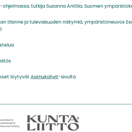
ohjelmassa, tutkija Susanna Anttila, Suomen ympäristök
n tilanne ja tulevaisuuden näkymiä, ympäristöneuvos E
ö
stelua
äätös
kset löytyvät
Aamukahvit
-sivulta