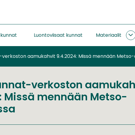
okunnat
Luontoviisaat kunnat
Materiaalit
M
a
-verkoston aamukahvit 9.4.2024: Missä mennään Metso-
unnat-verkoston aamukah
4: Missä mennään Metso-
ssa