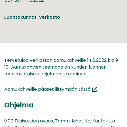
UUTISET
1.6.2022
Luontokunnat-verkosto
Tervetuloa verkoston aamukahveille 14.6.2022 klo 9-
10! Aamukahvien teemana on kuntien luonnon
monimuotoisuusohjelman tekeminen.
(siirryt
Aamukahveille pääset liittymään tästä
toiseen
palveluun)
Ohjelma
9.00 Tilaisuuden avaus, Tommi Maasilta, Kuntaliitto