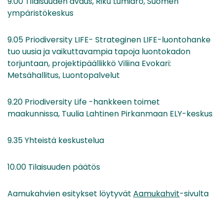
9.00 Tilaisuuden avaus, Riku Lumiaro, Suomen
ympäristökeskus
9.05 Priodiversity LIFE- Strateginen LIFE-luontohanke
tuo uusia ja vaikuttavampia tapoja luontokadon
torjuntaan, projektipäällikkö Viliina Evokari:
Metsähallitus, Luontopalvelut
9.20 Priodiversity Life -hankkeen toimet
maakunnissa, Tuulia Lahtinen Pirkanmaan ELY-keskus
9.35 Yhteistä keskustelua
10.00 Tilaisuuden päätös
Aamukahvien esitykset löytyvät
Aamukahvit
-sivulta