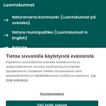
Luontokunnat
Natursmarta kommuner (Luontokunnat på
svenska)
Nature municipalities (Luontokunnat in
English)
Palaute
Tietoa sivustolla käytetyistä evästeistä
Twitter / X
Käytämme sivustollamme evästeitä kerätäksemme ja
analysoidaksemme sivuston suorituskykyä ja käyttöä,
Luontoloikka-palvelu
tarjotaksemme sosiaalisen median ominaisuuksia sekä
parantaaksemme ja räätälöidäksemme sisältöä ja mainoksia.
Lue
lisää evästeistä.
Evästeasetukset
Salli kaikki evästeet