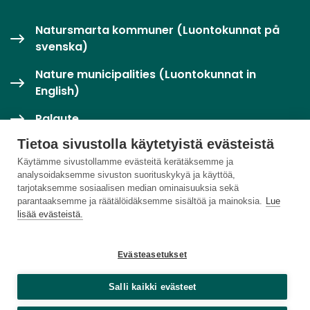
Natursmarta kommuner (Luontokunnat på
svenska)
Nature municipalities (Luontokunnat in
English)
Palaute
Tietoa sivustolla käytetyistä evästeistä
Twitter / X
Käytämme sivustollamme evästeitä kerätäksemme ja
analysoidaksemme sivuston suorituskykyä ja käyttöä,
Luontoloikka-palvelu
tarjotaksemme sosiaalisen median ominaisuuksia sekä
parantaaksemme ja räätälöidäksemme sisältöä ja mainoksia.
Lue
lisää evästeistä.
Evästeasetukset
Salli kaikki evästeet