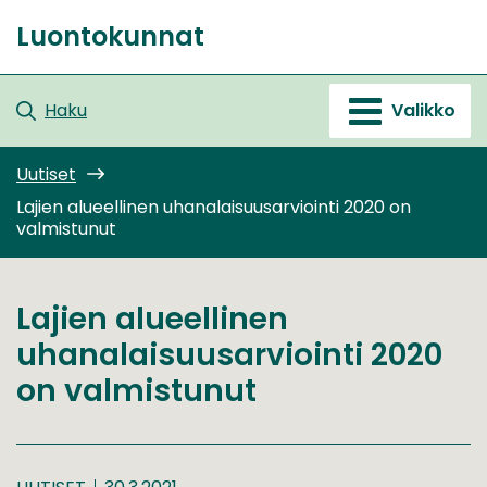
Siirry
Luontokunnat
sisältöön
Etusivu
Haku
Valikko
Uutiset
Lajien alueellinen uhanalaisuusarviointi 2020 on
valmistunut
Lajien alueellinen
uhanalaisuusarviointi 2020
on valmistunut