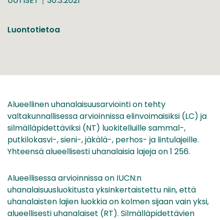
UUTISET
30.3.2021
Luontotietoa
Alueellinen uhanalaisuusarviointi on tehty
valtakunnallisessa arvioinnissa elinvoimaisiksi (LC) ja
silmälläpidettäviksi (NT) luokitelluille sammal-,
putkilokasvi-, sieni-, jäkälä-, perhos- ja lintulajeille.
Yhteensä alueellisesti uhanalaisia lajeja on 1 256.
Alueellisessa arvioinnissa on IUCN:n
uhanalaisuusluokitusta yksinkertaistettu niin, että
uhanalaisten lajien luokkia on kolmen sijaan vain yksi,
alueellisesti uhanalaiset (RT). Silmälläpidettävien