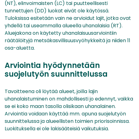
(NT), elinvoimaisten (LC) tai puutteellisesti
tunnettujen (DD) luokat eivät ole käytössä.
Tuloksissa esitetään vain ne arvioidut lajit, jotka ovat
yhdellä tai useammalla alueella uhanalaisia (RT).
Aluejakona on käytetty uhanalaisuusarviointiin
räätälöityjä metsäkasvillisuusvyöhykkeitä ja niiden 11
osa-aluetta.
Arviointia hyödynnetään
suojelutyön suunnittelussa
Tavoitteena oli löytää alueet, joilla lajin
uhanalaistuminen on mahdollisesti jo edennyt, vaikka
se ei koko maan tasolla olisikaan uhanalainen.
Arviointia voidaan käyttää mm. apuna suojelutyön
suunnittelussa ja alueellisten toimien priorisoinnissa.
Luokituksella ei ole lakisääteisiä vaikutuksia.