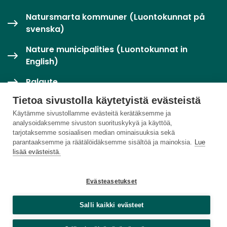
Natursmarta kommuner (Luontokunnat på
svenska)
Nature municipalities (Luontokunnat in
English)
Palaute
Tietoa sivustolla käytetyistä evästeistä
Twitter / X
Käytämme sivustollamme evästeitä kerätäksemme ja
analysoidaksemme sivuston suorituskykyä ja käyttöä,
Luontoloikka-palvelu
tarjotaksemme sosiaalisen median ominaisuuksia sekä
parantaaksemme ja räätälöidäksemme sisältöä ja mainoksia.
Lue
lisää evästeistä.
Evästeasetukset
Salli kaikki evästeet