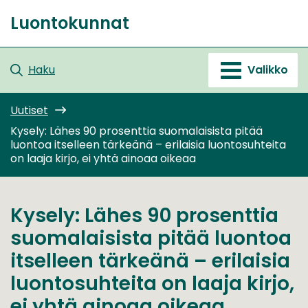
Siirry
Luontokunnat
sisältöön
Etusivu
Haku
Valikko
Uutiset
Kysely: Lähes 90 prosenttia suomalaisista pitää
luontoa itselleen tärkeänä – erilaisia luontosuhteita
on laaja kirjo, ei yhtä ainoaa oikeaa
Kysely: Lähes 90 prosenttia
suomalaisista pitää luontoa
itselleen tärkeänä – erilaisia
luontosuhteita on laaja kirjo,
ei yhtä ainoaa oikeaa