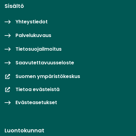
Sisältö
Yhteystiedot
Palvelukuvaus
Tietosuojailmoitus
Saavutettavuusseloste
Suomen ympäristökeskus
Tietoa evästeistä
Evästeasetukset
Luontokunnat