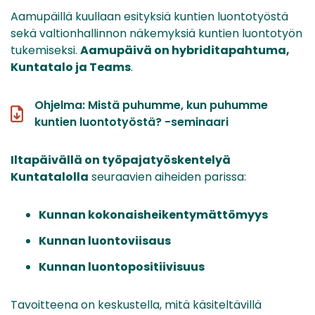
Aamupäillä kuullaan esityksiä kuntien luontotyöstä
sekä valtionhallinnon näkemyksiä kuntien luontotyön
tukemiseksi.
Aamupäivä on hybriditapahtuma,
Kuntatalo ja Teams
.
Ohjelma: Mistä puhumme, kun puhumme
kuntien luontotyöstä? -seminaari
Iltapäivällä on työpajatyöskentelyä
Kuntatalolla
seuraavien aiheiden parissa:
Kunnan kokonaisheikentymättömyys
Kunnan luontoviisaus
Kunnan luontopositiivisuus
Tavoitteena on keskustella, mitä käsiteltävillä