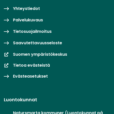
Yhteystiedot
Palvelukuvaus
Tietosuojailmoitus
Saavutettavuusseloste
Suomen ympäristökeskus
Tietoa evästeistä
Evästeasetukset
Luontokunnat
Natursmarta kommuner (Luontokunnat på