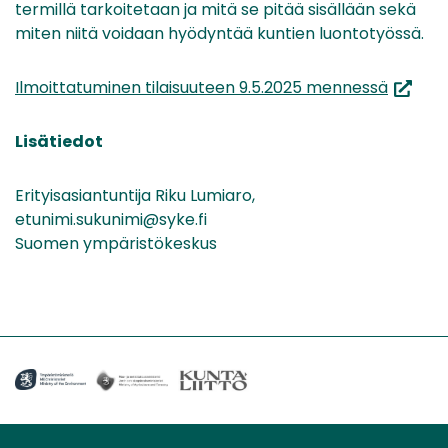
termillä tarkoitetaan ja mitä se pitää sisällään sekä
miten niitä voidaan hyödyntää kuntien luontotyössä.
(avaut
Ilmoittatuminen tilaisuuteen 9.5.2025 mennessä
uuteen
ikkunaa
Lisätiedot
siirryt
toiseen
Erityisasiantuntija Riku Lumiaro,
palvelu
etunimi.sukunimi@syke.fi
Suomen ympäristökeskus