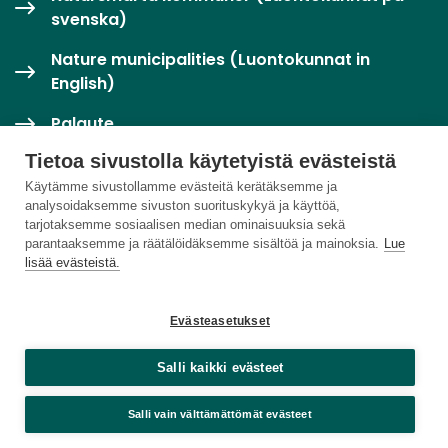
svenska)
Nature municipalities (Luontokunnat in
English)
Palaute
Tietoa sivustolla käytetyistä evästeistä
Twitter / X
Käytämme sivustollamme evästeitä kerätäksemme ja
analysoidaksemme sivuston suorituskykyä ja käyttöä,
Luontoloikka-palvelu
tarjotaksemme sosiaalisen median ominaisuuksia sekä
parantaaksemme ja räätälöidäksemme sisältöä ja mainoksia.
Lue
lisää evästeistä.
Evästeasetukset
Salli kaikki evästeet
Salli vain välttämättömät evästeet