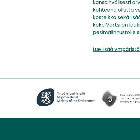
kansainvälisesti a
kohteena ollutta v
kosteikko sekä lis
koko Värtsilän laak
pesimälinnustolle s
Lue lisää ympäristöm