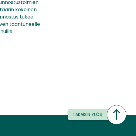
kunnostustoimien
taarin kokoinen
unnostus tukee
rven taantuneelle
uille.
TAKAISIN YLÖS