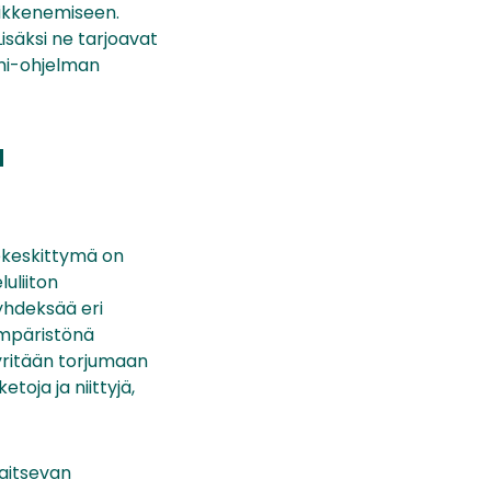
eikkenemiseen.
isäksi ne tarjoavat
lmi-ohjelman
a
ekeskittymä on
uliiton
yhdeksää eri
nympäristönä
yritään torjumaan
toja ja niittyjä,
jaitsevan