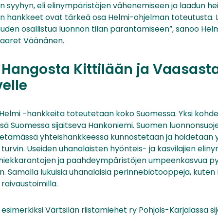
 syyhyn, eli elinympäristöjen vähenemiseen ja laadun h
jen hankkeet ovat tärkeä osa Helmi-ohjelman toteutusta. L
uden osallistua luonnon tilan parantamiseen”, sanoo He
Maaret Väänänen.
Hangosta Kittilään ja Vaasast
elle
-Helmi -hankkeita toteutetaan koko Suomessa. Yksi kohd
sä Suomessa sijaitseva Hankoniemi. Suomen luonnonsuojel
vetämässä yhteishankkeessa kunnostetaan ja hoidetaan 
turvin. Useiden uhanalaisten hyönteis- ja kasvilajien eli
n hiekkarantojen ja paahdeympäristöjen umpeenkasvua p
. Samalla lukuisia uhanalaisia perinnebiotooppeja, kuten ke
 raivaustoimilla.
esimerkiksi Värtsilän riistamiehet ry Pohjois-Karjalassa si