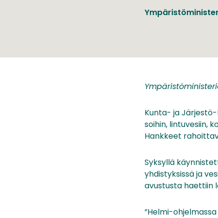
Ympäristöminister
Ympäristöminister
Kunta- ja Järjestö
soihin, lintuvesiin,
Hankkeet rahoittav
Syksyllä käynnistett
yhdistyksissä ja v
avustusta haettiin l
”Helmi-ohjelmassa