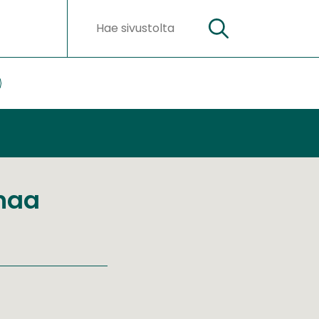
Hae
Hakusanat
ateriaalit
lasivut
onaa