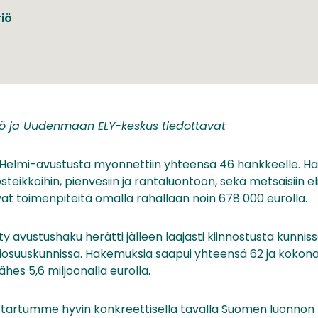
iö
iö ja Uudenmaan ELY-keskus tiedottavat
-Helmi-avustusta myönnettiin yhteensä 46 hankkeelle. H
 kosteikkoihin, pienvesiin ja rantaluontoon, sekä metsäisiin e
at toimenpiteitä omalla rahallaan noin 678 000 eurolla.
y avustushaku herätti jälleen laajasti kiinnostusta kunnissa
esiosuuskunnissa. Hakemuksia saapui yhteensä 62 ja kokon
ähes 5,6 miljoonalla eurolla.
 tartumme hyvin konkreettisella tavalla Suomen luonnon