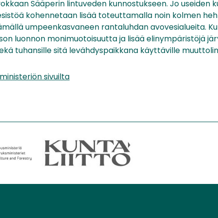
rvokkaan Sääperin lintuveden kunnostukseen. Jo useiden 
esistöä kohennetaan lisää toteuttamalla noin kolmen heh
äämällä umpeenkasvaneen rantaluhdan avovesialueita. K
son luonnon monimuotoisuutta ja lisää elinympäristöjä jä
ekä tuhansille sitä levähdyspaikkana käyttäville muuttolinn
inisteriön sivuilta