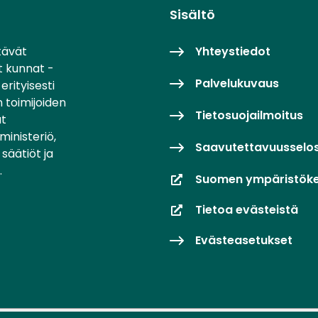
Sisältö
tävät
Yhteystiedot
t kunnat -
Palvelukuvaus
erityisesti
 toimijoiden
Tietosuojailmoitus
at
inisteriö,
Saavutettavuusselo
säätiöt ja
.
Suomen ympäristök
Tietoa evästeistä
Evästeasetukset