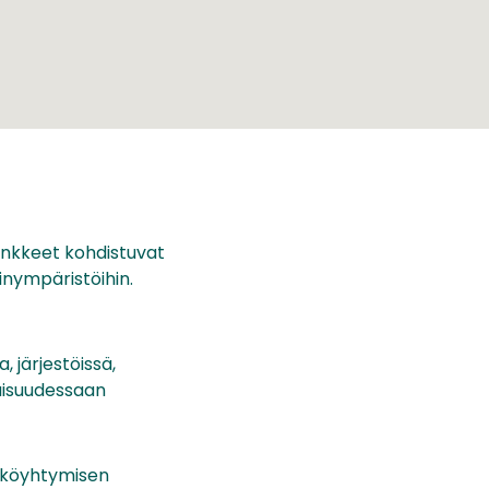
ankkeet kohdistuvat
linympäristöihin.
, järjestöissä,
aisuudessaan
 köyhtymisen