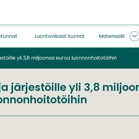
okunnat
Luontoviisaat kunnat
Materiaalit
M
a
jestöille yli 3,8 miljoonaa euroa luonnonhoitotöihin
ja järjestöille yli 3,8 miljo
onnonhoitotöihin
3