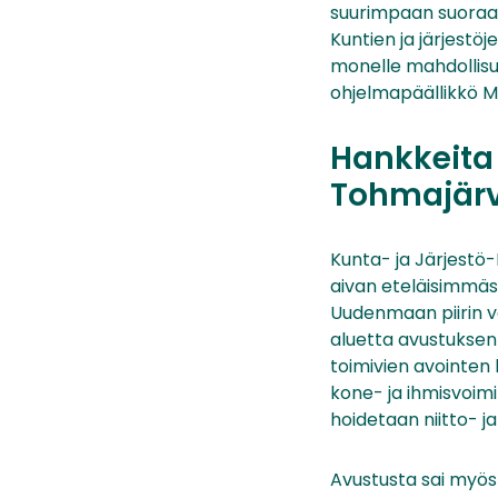
suurimpaan suoraan
Kuntien ja järjestö
monelle mahdollisu
ohjelmapäällikkö 
Hankkeita 
Tohmajärv
Kunta- ja Järjestö
aivan eteläisimmäs
Uudenmaan piirin 
aluetta avustuksen 
toimivien avointe
kone- ja ihmisvoimin
hoidetaan niitto- ja
Avustusta sai myös 