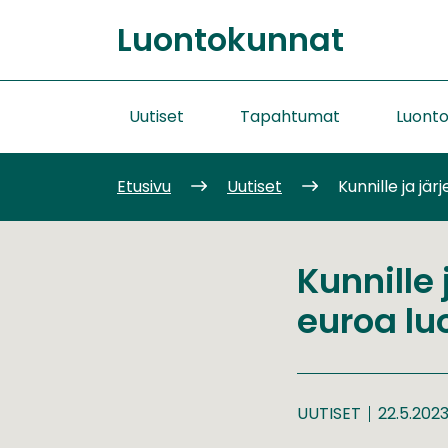
Siirry
Luontokunnat
sisältöön
Etusivu
Uutiset
Tapahtumat
Luont
Etusivu
Uutiset
Kunnille ja jär
Kunnille 
euroa lu
UUTISET
22.5.202