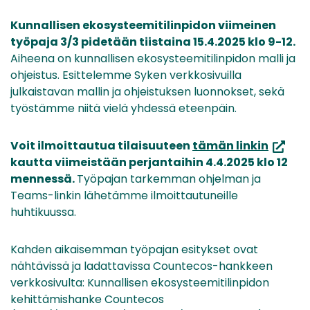
Kunnallisen ekosysteemitilinpidon viimeinen
työpaja 3/3 pidetään tiistaina 15.4.2025 klo 9-12.
Aiheena on kunnallisen ekosysteemitilinpidon malli ja
ohjeistus. Esittelemme Syken verkkosivuilla
julkaistavan mallin ja ohjeistuksen luonnokset, sekä
työstämme niitä vielä yhdessä eteenpäin.
(avaut
Voit ilmoittautua tilaisuuteen
tämän linkin
uuteen
kautta viimeistään perjantaihin 4.4.2025 klo 12
ikkunaa
mennessä.
Työpajan tarkemman ohjelman ja
siirryt
Teams-linkin lähetämme ilmoittautuneille
toiseen
huhtikuussa.
palvelu
Kahden aikaisemman työpajan esitykset ovat
nähtävissä ja ladattavissa Countecos-hankkeen
verkkosivulta: Kunnallisen ekosysteemitilinpidon
kehittämishanke Countecos