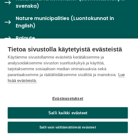
svenska)
Nature municipalities (Luontokunnat in
English)
Palaute
Tietoa sivustolla käytetyistä evästeistä
Twitter / X
Käytämme sivustollamme evästeitä kerätäksemme ja
analysoidaksemme sivuston suorituskykyä ja käyttöä,
Luontoloikka-palvelu
tarjotaksemme sosiaalisen median ominaisuuksia sekä
parantaaksemme ja räätälöidäksemme sisältöä ja mainoksia.
Lue
lisää evästeistä.
Evästeasetukset
Salli kaikki evästeet
Salli vain välttämättömät evästeet