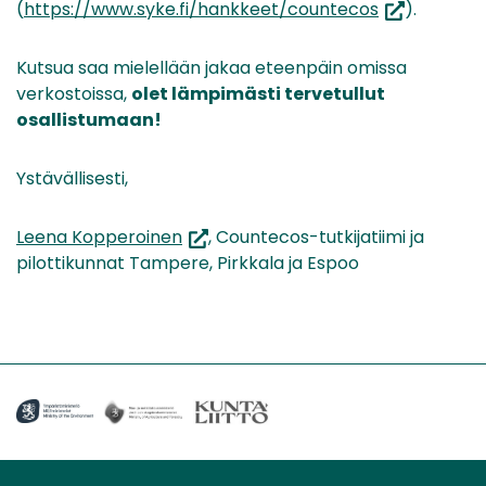
(avautuu
(
https://www.syke.fi/hankkeet/countecos
).
uuteen
ikkunaan,
Kutsua saa mielellään jakaa eteenpäin omissa
siirryt
verkostoissa,
olet lämpimästi tervetullut
toiseen
osallistumaan!
palveluun)
Ystävällisesti,
(siirryt
Leena Kopperoinen
, Countecos-tutkijatiimi ja
toiseen
pilottikunnat Tampere, Pirkkala ja Espoo
palveluun)