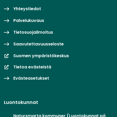
Yhteystiedot
Palvelukuvaus
Tietosuojailmoitus
Saavutettavuusseloste
Suomen ympäristökeskus
Tietoa evästeistä
Evästeasetukset
Luontokunnat
Natursmarta kommuner (Luontokunnat på