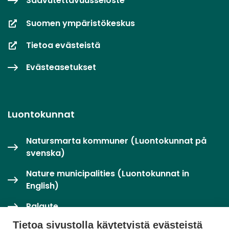
Saavutettavuusseloste
Suomen ympäristökeskus
Tietoa evästeistä
Evästeasetukset
Luontokunnat
Natursmarta kommuner (Luontokunnat på
svenska)
Nature municipalities (Luontokunnat in
English)
Palaute
Tietoa sivustolla käytetyistä evästeistä