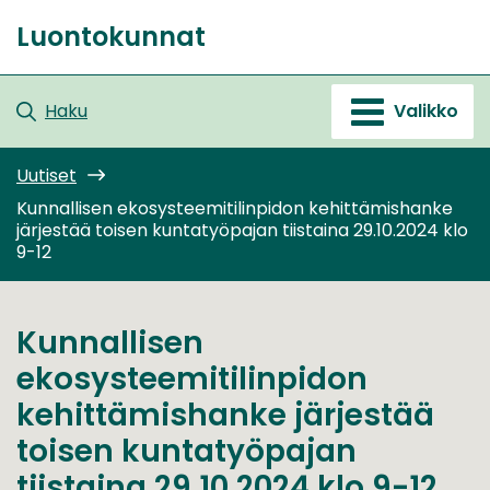
Siirry
Luontokunnat
sisältöön
Etusivu
Haku
Valikko
Uutiset
Kunnallisen ekosysteemitilinpidon kehittämishanke
järjestää toisen kuntatyöpajan tiistaina 29.10.2024 klo
9-12
Kunnallisen
ekosysteemitilinpidon
kehittämishanke järjestää
toisen kuntatyöpajan
tiistaina 29.10.2024 klo 9-12