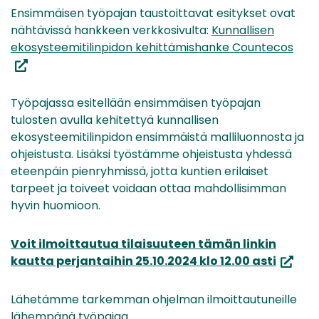
Ensimmäisen työpajan taustoittavat esitykset ovat
nähtävissä hankkeen verkkosivulta:
Kunnallisen
(siir
ekosysteemitilinpidon kehittämishanke Countecos
tois
palv
Työpajassa esitellään ensimmäisen työpajan
tulosten avulla kehitettyä kunnallisen
ekosysteemitilinpidon ensimmäistä malliluonnosta ja
ohjeistusta. Lisäksi työstämme ohjeistusta yhdessä
eteenpäin pienryhmissä, jotta kuntien erilaiset
tarpeet ja toiveet voidaan ottaa mahdollisimman
hyvin huomioon.
Voit ilmoittautua tilaisuuteen tämän linkin
(siirryt
kautta perjantaihin 25.10.2024 klo 12.00 asti
toisee
palvel
Lähetämme tarkemman ohjelman ilmoittautuneille
lähempänä työpajaa.