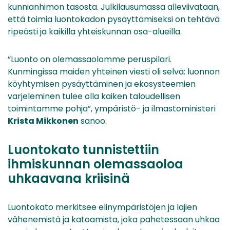
kunnianhimon tasosta. Julkilausumassa alleviivataan,
että toimia luontokadon pysäyttämiseksi on tehtävä
ripeästi ja kaikilla yhteiskunnan osa-alueilla.
”Luonto on olemassaolomme peruspilari.
Kunmingissa maiden yhteinen viesti oli selvä: luonnon
köyhtymisen pysäyttäminen ja ekosysteemien
varjeleminen tulee olla kaiken taloudellisen
toimintamme pohja”, ympäristö- ja ilmastoministeri
Krista Mikkonen
sanoo.
Luontokato tunnistettiin
ihmiskunnan olemassaoloa
uhkaavana kriisinä
Luontokato merkitsee elinympäristöjen ja lajien
vähenemistä ja katoamista, joka pahetessaan uhkaa