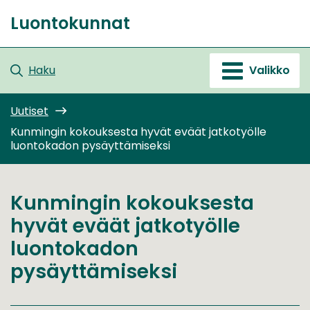
Siirry
Luontokunnat
sisältöön
Etusivu
Haku
Valikko
Uutiset
Kunmingin kokouksesta hyvät eväät jatkotyölle
luontokadon pysäyttämiseksi
Kunmingin kokouksesta
hyvät eväät jatkotyölle
luontokadon
pysäyttämiseksi