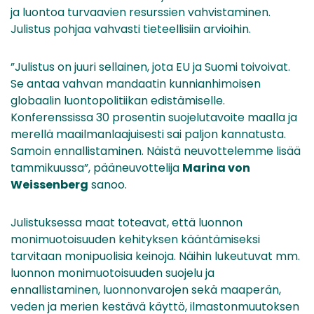
ja luontoa turvaavien resurssien vahvistaminen.
Julistus pohjaa vahvasti tieteellisiin arvioihin.
”Julistus on juuri sellainen, jota EU ja Suomi toivoivat.
Se antaa vahvan mandaatin kunnianhimoisen
globaalin luontopolitiikan edistämiselle.
Konferenssissa 30 prosentin suojelutavoite maalla ja
merellä maailmanlaajuisesti sai paljon kannatusta.
Samoin ennallistaminen. Näistä neuvottelemme lisää
tammikuussa”, pääneuvottelija
Marina von
Weissenberg
sanoo.
Julistuksessa maat toteavat, että luonnon
monimuotoisuuden kehityksen kääntämiseksi
tarvitaan monipuolisia keinoja. Näihin lukeutuvat mm.
luonnon monimuotoisuuden suojelu ja
ennallistaminen, luonnonvarojen sekä maaperän,
veden ja merien kestävä käyttö, ilmastonmuutoksen