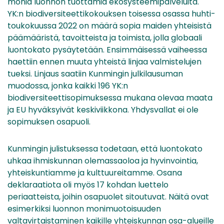
monia luonnon tuottamia ekosysteemipalveluita.
YK:n biodiversiteettikokouksen toisessa osassa huhti-
toukokuussa 2022 on määrä sopia maiden yhteisistä
päämääristä, tavoitteista ja toimista, jolla globaali
luontokato pysäytetään. Ensimmäisessä vaiheessa
haettiin ennen muuta yhteistä linjaa valmistelujen
tueksi. Linjaus saatiin Kunmingin julkilausuman
muodossa, jonka kaikki 196 YK:n
biodiversiteettisopimuksessa mukana olevaa maata
ja EU hyväksyivät keskiviikkona. Yhdysvallat ei ole
sopimuksen osapuoli.
Kunmingin julistuksessa todetaan, että luontokato
uhkaa ihmiskunnan olemassaoloa ja hyvinvointia,
yhteiskuntiamme ja kulttuureitamme. Osana
deklaraatiota oli myös 17 kohdan luettelo
periaatteista, joihin osapuolet sitoutuvat. Näitä ovat
esimerkiksi luonnon monimuotoisuuden
valtavirtaistaminen kaikille yhteiskunnan osa-alueille