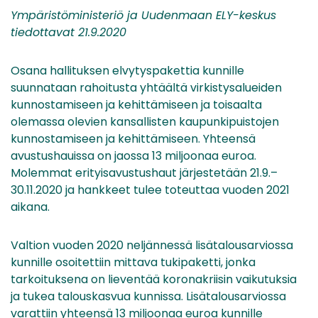
Ympäristöministeriö ja Uudenmaan ELY-keskus
tiedottavat 21.9.2020
Osana hallituksen elvytyspakettia kunnille
suunnataan rahoitusta yhtäältä virkistysalueiden
kunnostamiseen ja kehittämiseen ja toisaalta
olemassa olevien kansallisten kaupunkipuistojen
kunnostamiseen ja kehittämiseen. Yhteensä
avustushauissa on jaossa 13 miljoonaa euroa.
Molemmat erityisavustushaut järjestetään 21.9.–
30.11.2020 ja hankkeet tulee toteuttaa vuoden 2021
aikana.
Valtion vuoden 2020 neljännessä lisätalousarviossa
kunnille osoitettiin mittava tukipaketti, jonka
tarkoituksena on lieventää koronakriisin vaikutuksia
ja tukea talouskasvua kunnissa. Lisätalousarviossa
varattiin yhteensä 13 miljoonaa euroa kunnille