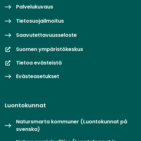
Palvelukuvaus
Tietosuojailmoitus
Saavutettavuusseloste
Suomen ympäristökeskus
Tietoa evästeistä
Evästeasetukset
Luontokunnat
Natursmarta kommuner (Luontokunnat på
svenska)