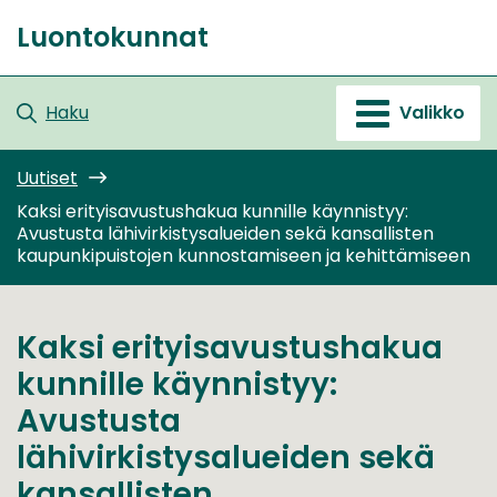
Siirry
Luontokunnat
sisältöön
Etusivu
Haku
Valikko
Uutiset
Kaksi erityisavustushakua kunnille käynnistyy:
Avustusta lähivirkistysalueiden sekä kansallisten
kaupunkipuistojen kunnostamiseen ja kehittämiseen
Kaksi erityisavustushakua
kunnille käynnistyy:
Avustusta
lähivirkistysalueiden sekä
kansallisten