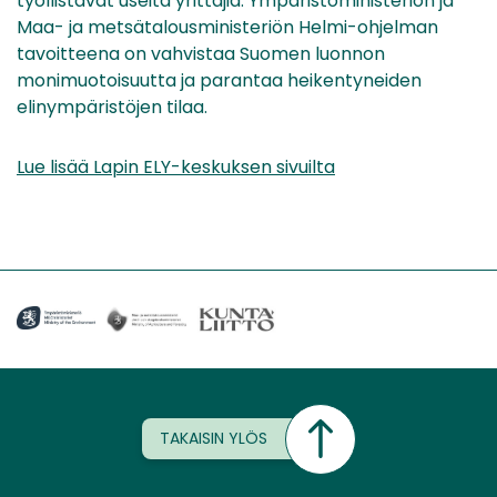
työllistävät useita yrittäjiä. Ympäristöministeriön ja
Maa- ja metsätalousministeriön Helmi-ohjelman
tavoitteena on vahvistaa Suomen luonnon
monimuotoisuutta ja parantaa heikentyneiden
elinympäristöjen tilaa.
Lue lisää Lapin ELY-keskuksen sivuilta
TAKAISIN YLÖS