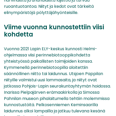
harvinaista ja uhanalaista lajistoa ja turvaa
ruoantuotantoa. Niityt ja kedot ovat tärkeitä
elinympäristöjä pölyttäjähyönteisille.
Viime vuonna kunnostettiin viisi
kohdetta
Vuonna 2021 Lapin ELY-keskus kunnosti Helmi-
ohjelmassa viisi perinnebiotooppikohdetta
yhteistyössä paikallisten toimijoiden kanssa.
Kymmenellä perinnebiotoopilla aloitettiin
säännöllinen niitto tai laidunnus. Utsjoen Pappilan
niityille valmistui uusi lammasaita, ja niityt ovat
jatkossa Pohjois-Lapin seurakuntayhtymän hoidossa.
Inarissa Pielpajärven erämaakirkolla ja Simossa
Pahnilan museon pihalaitumella tehtiin molemmissa
kunnostustöitä. Pelkosenniemen Keminsaarilla
laidunnus alkoi lampailla ja jatkuu tulevana kesänä