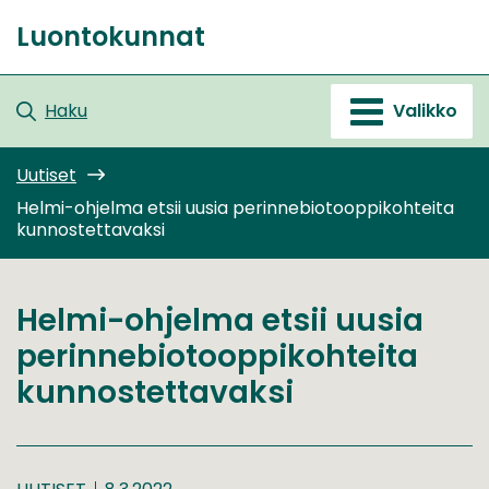
Siirry
Luontokunnat
sisältöön
Etusivu
Haku
Valikko
Uutiset
Helmi-ohjelma etsii uusia perinnebiotooppikohteita
kunnostettavaksi
Helmi-ohjelma etsii uusia
perinnebiotooppikohteita
kunnostettavaksi