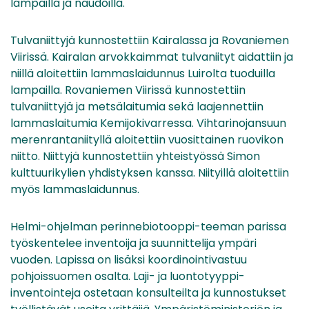
lampailla ja naudoilla.
Tulvaniittyjä kunnostettiin Kairalassa ja Rovaniemen
Viirissä. Kairalan arvokkaimmat tulvaniityt aidattiin ja
niillä aloitettiin lammaslaidunnus Luirolta tuoduilla
lampailla. Rovaniemen Viirissä kunnostettiin
tulvaniittyjä ja metsälaitumia sekä laajennettiin
lammaslaitumia Kemijokivarressa. Vihtarinojansuun
merenrantaniityllä aloitettiin vuosittainen ruovikon
niitto. Niittyjä kunnostettiin yhteistyössä Simon
kulttuurikylien yhdistyksen kanssa. Niityillä aloitettiin
myös lammaslaidunnus.
Helmi-ohjelman perinnebiotooppi-teeman parissa
työskentelee inventoija ja suunnittelija ympäri
vuoden. Lapissa on lisäksi koordinointivastuu
pohjoissuomen osalta. Laji- ja luontotyyppi-
inventointeja ostetaan konsulteilta ja kunnostukset