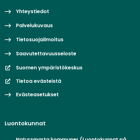
Yhteystiedot
Palvelukuvaus
Tietosuojailmoitus
Saavutettavuusseloste
Suomen ympäristökeskus
Tietoa evästeistä
Evästeasetukset
Luontokunnat
Natursmarta kommuner (Luontokunnat på