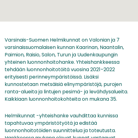
Varsinais-Suomen Helmikunnat on Valonian ja 7
varsinaissuomalaisen kunnan Kaarinan, Naantalin,
Paimion, Raisio, Salon, Turun ja Uudenkaupungin
yhteinen luonnonhoitohanke. Yhteishankkeessa
tehdään luonnonhoitotöitä vuosina 2021–2022
erityisesti perinneympäristöissä. Lisäksi
kunnostetaan metsäisiä elinympäristöjä, purojen
ranta-alueita ja lintujen pesimä- ja levähdysalueita.
Kaikkiaan luonnonhoitokohteita on mukana 35.
Helmikunnat -yhteishanke vauhdittaa kunnissa
tapahtuvaa ympäristötyötä ja edistää
luonnonhoitotöiden suunnittelua ja toteutusta.
Hankkeessa mukana olevat kunnat vastaavat