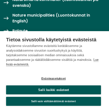
svenska)
Nature municipalities (Luontokunnat in
English)
Palaute
Tietoa sivustolla käytetyistä evästeistä
Twitter / X
Käytämme sivustollamme evästeitä kerätäksemme ja
analysoidaksemme sivuston suorituskykyä ja käyttöä,
Luontoloikka-palvelu
tarjotaksemme sosiaalisen median ominaisuuksia sekä
parantaaksemme ja räätälöidäksemme sisältöä ja mainoksia.
Lue
lisää evästeistä.
Evästeasetukset
Salli kaikki evästeet
Salli vain välttämättömät evästeet