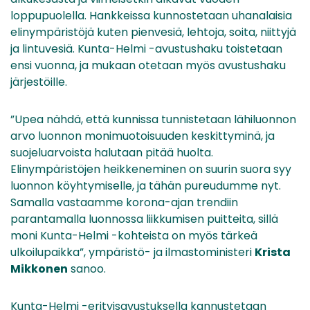
loppupuolella. Hankkeissa kunnostetaan uhanalaisia
elinympäristöjä kuten pienvesiä, lehtoja, soita, niittyjä
ja lintuvesiä. Kunta-Helmi -avustushaku toistetaan
ensi vuonna, ja mukaan otetaan myös avustushaku
järjestöille.
”Upea nähdä, että kunnissa tunnistetaan lähiluonnon
arvo luonnon monimuotoisuuden keskittyminä, ja
suojeluarvoista halutaan pitää huolta.
Elinympäristöjen heikkeneminen on suurin suora syy
luonnon köyhtymiselle, ja tähän pureudumme nyt.
Samalla vastaamme korona-ajan trendiin
parantamalla luonnossa liikkumisen puitteita, sillä
moni Kunta-Helmi -kohteista on myös tärkeä
ulkoilupaikka”, ympäristö- ja ilmastoministeri
Krista
Mikkonen
sanoo.
Kunta-Helmi -erityisavustuksella kannustetaan