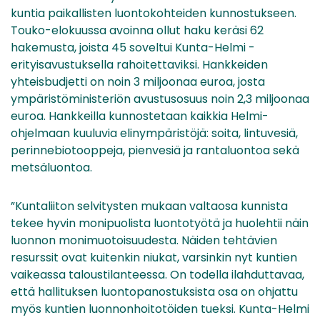
kuntia paikallisten luontokohteiden kunnostukseen.
Touko-elokuussa avoinna ollut haku keräsi 62
hakemusta, joista 45 soveltui Kunta-Helmi -
erityisavustuksella rahoitettaviksi. Hankkeiden
yhteisbudjetti on noin 3 miljoonaa euroa, josta
ympäristöministeriön avustusosuus noin 2,3 miljoonaa
euroa. Hankkeilla kunnostetaan kaikkia Helmi-
ohjelmaan kuuluvia elinympäristöjä: soita, lintuvesiä,
perinnebiotooppeja, pienvesiä ja rantaluontoa sekä
metsäluontoa.
”Kuntaliiton selvitysten mukaan valtaosa kunnista
tekee hyvin monipuolista luontotyötä ja huolehtii näin
luonnon monimuotoisuudesta. Näiden tehtävien
resurssit ovat kuitenkin niukat, varsinkin nyt kuntien
vaikeassa taloustilanteessa. On todella ilahduttavaa,
että hallituksen luontopanostuksista osa on ohjattu
myös kuntien luonnonhoitotöiden tueksi. Kunta-Helmi