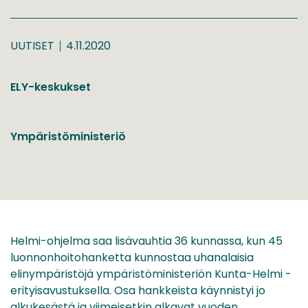
UUTISET
4.11.2020
ELY-keskukset
Ympäristöministeriö
Helmi-ohjelma saa lisävauhtia 36 kunnassa, kun 45
luonnonhoitohanketta kunnostaa uhanalaisia
elinympäristöjä ympäristöministeriön Kunta-Helmi -
erityisavustuksella. Osa hankkeista käynnistyi jo
alkukesästä ja viimeisetkin alkavat vuoden