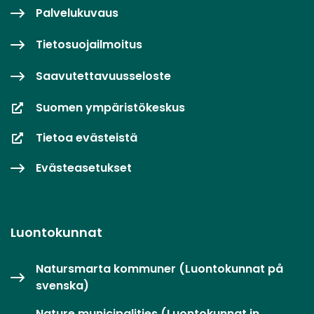
Palvelukuvaus
Tietosuojailmoitus
Saavutettavuusseloste
Suomen ympäristökeskus
Tietoa evästeistä
Evästeasetukset
Luontokunnat
Natursmarta kommuner (Luontokunnat på
svenska)
Nature municipalities (Luontokunnat in