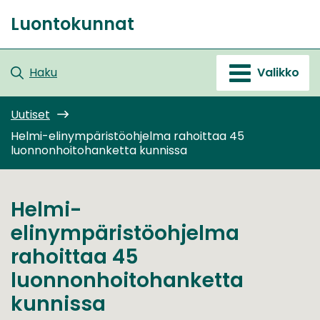
Siirry
Luontokunnat
sisältöön
Etusivu
Haku
Valikko
Uutiset
Helmi-elinympäristöohjelma rahoittaa 45
luonnonhoitohanketta kunnissa
Helmi-
elinympäristöohjelma
rahoittaa 45
luonnonhoitohanketta
kunnissa