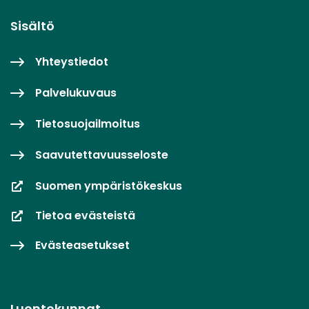
Sisältö
Yhteystiedot
Palvelukuvaus
Tietosuojailmoitus
Saavutettavuusseloste
Suomen ympäristökeskus
Tietoa evästeistä
Evästeasetukset
Luontokunnat