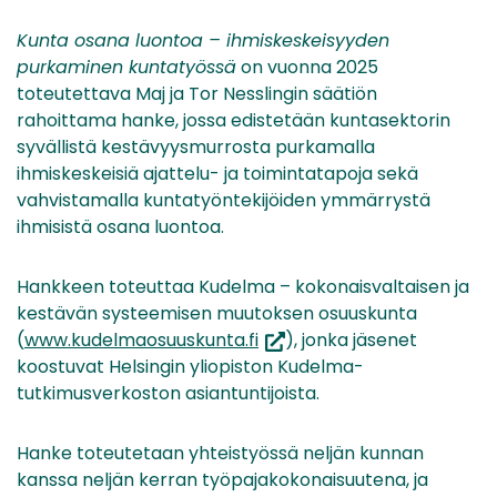
Kunta osana luontoa – ihmiskeskeisyyden
purkaminen kuntatyössä
on vuonna 2025
toteutettava Maj ja Tor Nesslingin säätiön
rahoittama hanke, jossa edistetään kuntasektorin
syvällistä kestävyysmurrosta purkamalla
ihmiskeskeisiä ajattelu- ja toimintatapoja sekä
vahvistamalla kuntatyöntekijöiden ymmärrystä
ihmisistä osana luontoa.
Hankkeen toteuttaa Kudelma – kokonaisvaltaisen ja
kestävän systeemisen muutoksen osuuskunta
(avautuu
(
www.kudelmaosuuskunta.fi
), jonka jäsenet
uuteen
koostuvat Helsingin yliopiston Kudelma-
ikkunaan,
tutkimusverkoston asiantuntijoista.
siirryt
toiseen
Hanke toteutetaan yhteistyössä neljän kunnan
palveluun)
kanssa neljän kerran työpajakokonaisuutena, ja