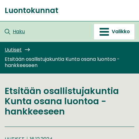
Siirry
Luontokunnat
sisältöön
Etusivu
Haku
Valikko
Uutiset
Etsitään osallistujakuntia Kunta osana luontoa -
hankkeeseen
Etsitään osallistujakuntia
Kunta osana luontoa -
hankkeeseen