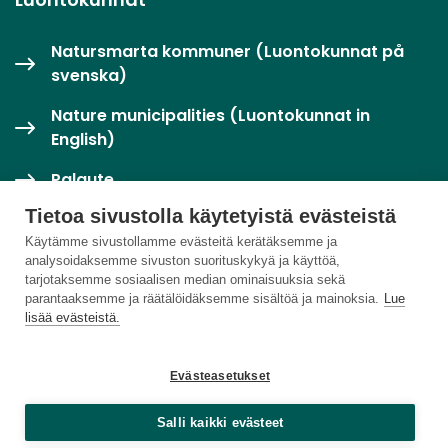
Natursmarta kommuner (Luontokunnat på
svenska)
Nature municipalities (Luontokunnat in
English)
Palaute
Tietoa sivustolla käytetyistä evästeistä
Twitter / X
Käytämme sivustollamme evästeitä kerätäksemme ja
analysoidaksemme sivuston suorituskykyä ja käyttöä,
Luontoloikka-palvelu
tarjotaksemme sosiaalisen median ominaisuuksia sekä
parantaaksemme ja räätälöidäksemme sisältöä ja mainoksia.
Lue
lisää evästeistä.
Evästeasetukset
Salli kaikki evästeet