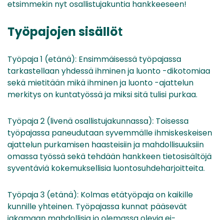
etsimmekin nyt osallistujakuntia hankkeeseen!
Työpajojen sisällö
t
Työpaja 1 (etänä): Ensimmäisessä työpajassa
tarkastellaan yhdessä ihminen ja luonto -dikotomiaa
sekä mietitään mikä ihminen ja luonto -ajattelun
merkitys on kuntatyössä ja miksi sitä tulisi purkaa.
Työpaja 2 (livenä osallistujakunnassa): Toisessa
työpajassa paneudutaan syvemmälle ihmiskeskeisen
ajattelun purkamisen haasteisiin ja mahdollisuuksiin
omassa työssä sekä tehdään hankkeen tietosisältöjä
syventäviä kokemuksellisia luontosuhdeharjoitteita.
Työpaja 3 (etänä): Kolmas etätyöpaja on kaikille
kunnille yhteinen. Työpajassa kunnat pääsevät
jakamaan mahdollisia jo olemassa olevia ei-