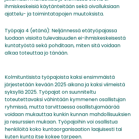
ihmiskeskeisiä käytänteitään sekä oivalluksiaan
ajattelu- ja toimintatapojen muutoksista.
Työpaja 4 (etänä): Neljännessä etätyöpajassa
luodaan visioita tulevaisuuden ei-ihmiskeskeisestä
kuntatyöstä sekä pohditaan, miten sitä voidaan
alkaa toteuttaa jo tänään.
Kolmituntisista työpajoista kaksi ensimmäistä
järjestetään kevään 2025 aikana ja kaksi viimeistä
syksyllä 2025. Työpajat on suunniteltu
toteutettavaksi vähintään kymmenen osallistujan
ryhmissä, mutta tarvittaessa osallistujamäärää
voidaan mukauttaa kunkin kunnan mahdollisuuksien
ja resurssien mukaan. Työpajoihin voi osallistua
henkilöitä koko kuntaorganisaation laajuisesti tai
kuten kunta itse kokee tarpeen.