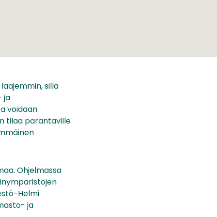
aajemmin, sillä
 ja
ta voidaan
 tilaa parantaville
simmäinen
maa. Ohjelmassa
inympäristöjen
estö-Helmi
masto- ja