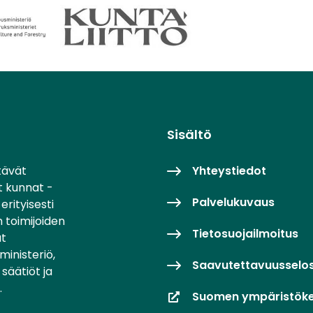
Sisältö
tävät
Yhteystiedot
t kunnat -
Palvelukuvaus
erityisesti
 toimijoiden
Tietosuojailmoitus
at
inisteriö,
Saavutettavuusselo
säätiöt ja
.
Suomen ympäristök