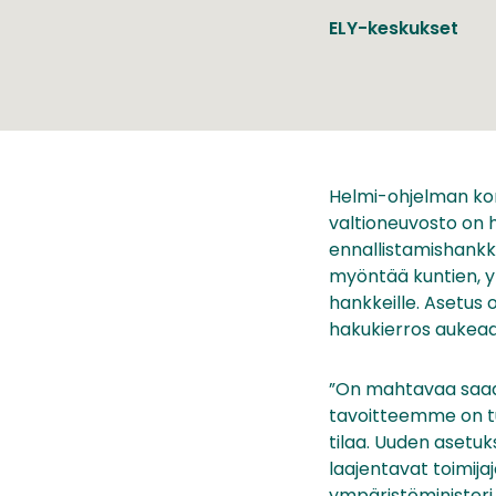
ELY-keskukset
Helmi-ohjelman kon
valtioneuvosto on 
ennallistamishankk
myöntää kuntien, yh
hankkeille. Asetus 
hakukierros aukeaa 
”On mahtavaa saad
tavoitteemme on t
tilaa. Uuden asetu
laajentavat toimija
ympäristöminister