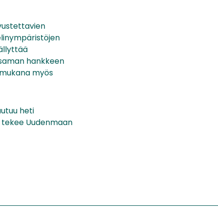
vustettavien
elinympäristöjen
ällyttää
än saman hankkeen
lla mukana myös
utuu heti
et tekee Uudenmaan