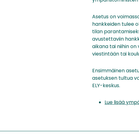
Asetus on voimassa
hankkeiden tulee ol
tilan parantamiseks
avustettaviin hank
aikana tai niihin o
viestintään tai koul
Ensimmäinen asetu
asetuksen tultua 
ELY-keskus.
Lue lisää ympä