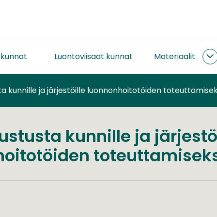
okunnat
Luontoviisaat kunnat
Materiaalit
M
a
ta kunnille ja järjestöille luonnonhoitotöiden toteuttamisek
ustusta kunnille ja järjestö
oitotöiden toteuttamiseks