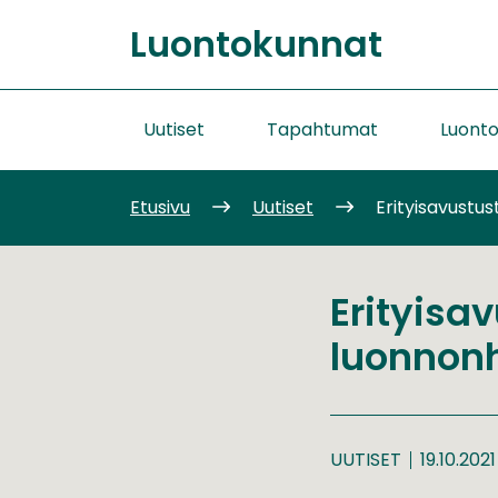
Siirry
Luontokunnat
sisältöön
Etusivu
Uutiset
Tapahtumat
Luont
Etusivu
Uutiset
Erityisavustus
Erityisav
luonnonh
UUTISET
19.10.2021