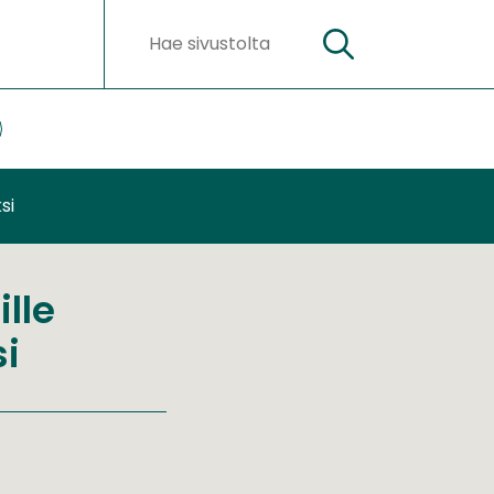
Hae
Hakusanat
ateriaalit
lasivut
si
ille
i