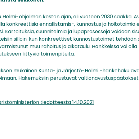
 Helmi-ohjelman keston ajan, eli vuoteen 2030 saakka. A
la konkreettisia ennallistamis-, kunnostus ja hoitotoimia 
i. Kartoituksia, suunnitelmia ja lupaprosesseja voidaan sis
keisiin silloin, kun konkreettiset kunnostustoimet tehdä
n varmistunut muu rahoitus ja aikataulu. Hankkeissa voi o
utukseen liittyviä toimenpiteitä.
ksen mukainen Kunta- ja Järjestö-Helmi -hankehaku ava
voimaan. Hakemuksiin perustuvat valtionavustuspäätöks
ristöministeriön tiedotteesta 14.10.2021