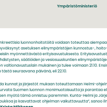
Ympäristöministeriö
kreettisia luonnonhoitotöitä voidaan toteuttaa aiempaa l
hyväksynyt asetuksen elinympäristöjen kunnostus-, hoito-
eisiin myönnettävästä erityisavustuksesta. Erityisavustus
distysten, säätiöiden ja vesiosuuskuntien elinympäristöjen
on valtionavustuslain mukainen ja tulee voimaan 21.10. En
tästä seuraavana päivänä, eli 22.10.
a kunnat ja järjestöt mukaan toteuttamaan Helmi-ohjel
urvata Suomen luonnon monimuotoisuutta ja parantaa el
ksen myötä tämä onnistuu paremmin. Kunta-Helmi ja Järj
joukkoa ja kasvattavat ohjelman vaikuttavuutta”, sanoo il
i
Krista Mikkonen
.