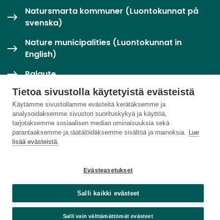
Natursmarta kommuner (Luontokunnat på
svenska)
Nature municipalities (Luontokunnat in
English)
Palaute
Tietoa sivustolla käytetyistä evästeistä
Twitter / X
Käytämme sivustollamme evästeitä kerätäksemme ja
analysoidaksemme sivuston suorituskykyä ja käyttöä,
Luontoloikka-palvelu
tarjotaksemme sosiaalisen median ominaisuuksia sekä
parantaaksemme ja räätälöidäksemme sisältöä ja mainoksia.
Lue
lisää evästeistä.
Evästeasetukset
Salli kaikki evästeet
Salli vain välttämättömät evästeet