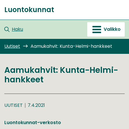
Siirry
Luontokunnat
sisältöön
Etusivu
Haku
Valikko
Uutiset
Aamukahvit: Kunta-Helmi-hankkeet
Aamukahvit: Kunta-Helmi-
hankkeet
UUTISET
7.4.2021
Luontokunnat-verkosto